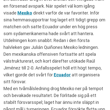
en försenad avspark. När spelet väl kom igång
visade
Mexiko
direkt varför de var favoriter. Inför
sina hemmasupportrar tog laget ett tidigt grepp om
matchen och satte Ecuador under en hög press
som sydamerikanerna hade svårt att hantera.
Utdelningen kom snabbt. Redan i den första
halvleken gav Julián Quiñones Mexiko ledningen.
Den mexikanska offensiven fortsatte att spela
välstrukturerat, och kort därefter utökade Raúl
Jiménez till 2-0. Anfallsspelet höll ett högt tempo,
vilket gjorde det svårt för
Ecuador
att organisera
sitt försvar.
Med en tvåmålsledning drog Mexiko ner på tempot
och bevakade resultatet. De förlitade sig på ett
stabilt försvarsspel; laget har ännu inte släppt in
något mål i turneringen. Ecuador försökte flytta upp