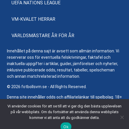
UEFA NATIONS LEAGUE
VM-KVALET HERRAR
VÄRLDSMÄSTARE ÅR FÖR ÅR
Innehållet på denna sajt är avsett som allmän information. Vi
reserverar oss för eventuella felskrivningar, faktafel och
inaktuella uppgifter i artiklar, guider, jämförelser och nyheter,
inklusive publicerade odds, resultat, tabeller, spelscheman
och annan matchrelaterad information.
© 2026 fotbollsvm.se - All Rights Reserved.
Denna site innehåller odds och affiliatelänkar till spelbolag. 18+
samt regler och villkor gäller. Besök
Stödlinjen.se
för hjälp och
Vi använder cookies för att se till att vi ger dig den bästa upplevelsen
information om ansvarsfullt spelande.
på vår webbplats. Om du fortsätter att använda denna webbplats
kommer vi att anta att du godkänner detta.
Ok