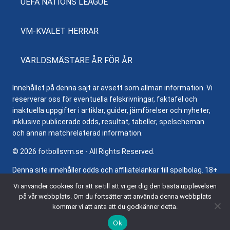
UEFA NATIONS LEAGUE
VM-KVALET HERRAR
VÄRLDSMÄSTARE ÅR FÖR ÅR
Innehållet på denna sajt är avsett som allmän information. Vi
reserverar oss för eventuella felskrivningar, faktafel och
inaktuella uppgifter i artiklar, guider, jämförelser och nyheter,
inklusive publicerade odds, resultat, tabeller, spelscheman
och annan matchrelaterad information.
© 2026 fotbollsvm.se - All Rights Reserved.
Denna site innehåller odds och affiliatelänkar till spelbolag. 18+
samt regler och villkor gäller. Besök
Stödlinjen.se
för hjälp och
Vi använder cookies för att se till att vi ger dig den bästa upplevelsen
information om ansvarsfullt spelande.
på vår webbplats. Om du fortsätter att använda denna webbplats
kommer vi att anta att du godkänner detta.
Ok