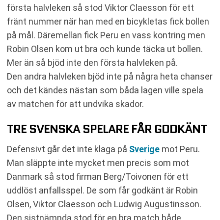
första halvleken så stod Viktor Claesson för ett
fränt nummer när han med en bicykletas fick bollen
på mål. Däremellan fick Peru en vass kontring men
Robin Olsen kom ut bra och kunde täcka ut bollen.
Mer än så bjöd inte den första halvleken på.
Den andra halvleken bjöd inte på några heta chanser
och det kändes nästan som båda lagen ville spela
av matchen för att undvika skador.
TRE SVENSKA SPELARE FÅR GODKÄNT
Defensivt går det inte klaga på
Sverige
mot Peru.
Man släppte inte mycket men precis som mot
Danmark så stod firman Berg/Toivonen för ett
uddlöst anfallsspel. De som får godkänt är Robin
Olsen, Viktor Claesson och Ludwig Augustinsson.
Den sistnämnda stod för en bra match både