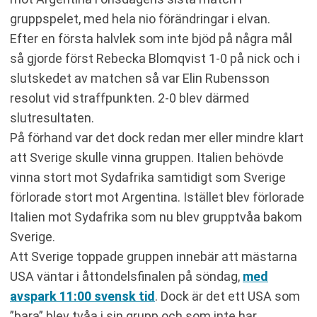
gruppspelet, med hela nio förändringar i elvan.
Efter en första halvlek som inte bjöd på några mål
så gjorde först Rebecka Blomqvist 1-0 på nick och i
slutskedet av matchen så var Elin Rubensson
resolut vid straffpunkten. 2-0 blev därmed
slutresultaten.
På förhand var det dock redan mer eller mindre klart
att Sverige skulle vinna gruppen. Italien behövde
vinna stort mot Sydafrika samtidigt som Sverige
förlorade stort mot Argentina. Istället blev förlorade
Italien mot Sydafrika som nu blev grupptvåa bakom
Sverige.
Att Sverige toppade gruppen innebär att mästarna
USA väntar i åttondelsfinalen på söndag,
med
avspark 11:00 svensk tid
. Dock är det ett USA som
”bara” blev tvåa i sin grupp och som inte har