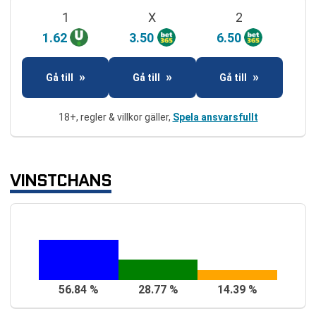
1
X
2
1.62
3.50
6.50
Gå till
Gå till
Gå till
18+, regler & villkor gäller,
Spela ansvarsfullt
VINSTCHANS
56.84 %
28.77 %
14.39 %