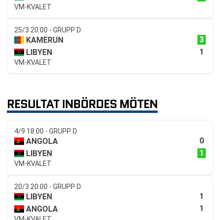
VM-KVALET
25/3 20:00 - GRUPP D
3
KAMERUN
1
LIBYEN
VM-KVALET
RESULTAT INBÖRDES MÖTEN
4/9 18:00 - GRUPP D
0
ANGOLA
1
LIBYEN
VM-KVALET
20/3 20:00 - GRUPP D
1
LIBYEN
1
ANGOLA
VM-KVALET