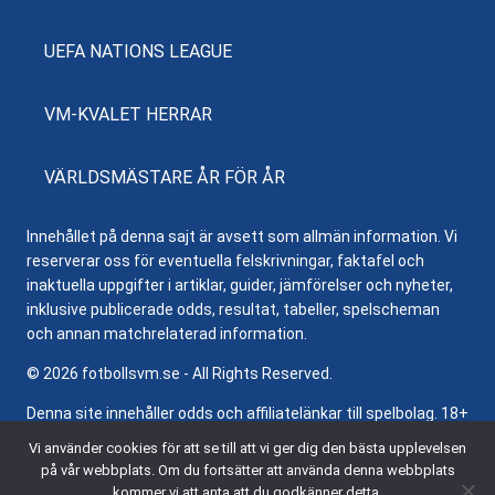
UEFA NATIONS LEAGUE
VM-KVALET HERRAR
VÄRLDSMÄSTARE ÅR FÖR ÅR
Innehållet på denna sajt är avsett som allmän information. Vi
reserverar oss för eventuella felskrivningar, faktafel och
inaktuella uppgifter i artiklar, guider, jämförelser och nyheter,
inklusive publicerade odds, resultat, tabeller, spelscheman
och annan matchrelaterad information.
© 2026 fotbollsvm.se - All Rights Reserved.
Denna site innehåller odds och affiliatelänkar till spelbolag. 18+
samt regler och villkor gäller. Besök
Stödlinjen.se
för hjälp och
Vi använder cookies för att se till att vi ger dig den bästa upplevelsen
information om ansvarsfullt spelande.
på vår webbplats. Om du fortsätter att använda denna webbplats
kommer vi att anta att du godkänner detta.