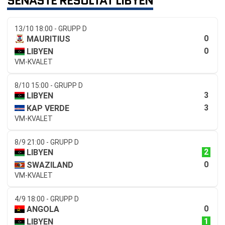
SENASTE RESULTAT LIBYEN
13/10 18:00 - GRUPP D
0
MAURITIUS
0
LIBYEN
VM-KVALET
8/10 15:00 - GRUPP D
3
LIBYEN
3
KAP VERDE
VM-KVALET
8/9 21:00 - GRUPP D
2
LIBYEN
0
SWAZILAND
VM-KVALET
4/9 18:00 - GRUPP D
0
ANGOLA
1
LIBYEN