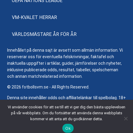
UEFA NATIONS LEAGUE
VM-KVALET HERRAR
VÄRLDSMÄSTARE ÅR FÖR ÅR
Innehållet på denna sajt är avsett som allmän information. Vi
reserverar oss för eventuella felskrivningar, faktafel och
inaktuella uppgifter i artiklar, guider, jämförelser och nyheter,
inklusive publicerade odds, resultat, tabeller, spelscheman
och annan matchrelaterad information.
© 2026 fotbollsvm.se - All Rights Reserved.
Denna site innehåller odds och affiliatelänkar till spelbolag. 18+
samt regler och villkor gäller. Besök
Stödlinjen.se
för hjälp och
Vi använder cookies för att se till att vi ger dig den bästa upplevelsen
information om ansvarsfullt spelande.
på vår webbplats. Om du fortsätter att använda denna webbplats
kommer vi att anta att du godkänner detta.
Ok