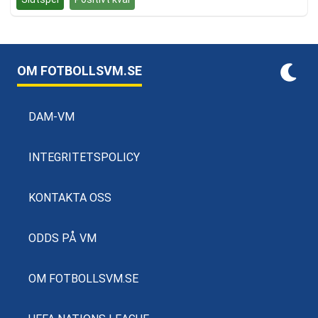
OM FOTBOLLSVM.SE
DAM-VM
INTEGRITETSPOLICY
KONTAKTA OSS
ODDS PÅ VM
OM FOTBOLLSVM.SE