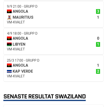
9/9 21:00 - GRUPP D
3
ANGOLA
1
MAURITIUS
VM-KVALET
4/9 18:00 - GRUPP D
0
ANGOLA
1
LIBYEN
VM-KVALET
25/3 17:00 - GRUPP D
1
ANGOLA
2
KAP VERDE
VM-KVALET
SENASTE RESULTAT SWAZILAND