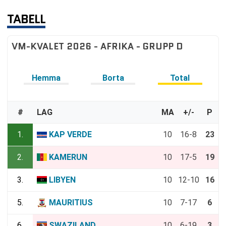
TABELL
VM-KVALET 2026 - AFRIKA - GRUPP D
Hemma
Borta
Total
#
LAG
MA
+/-
P
1.
KAP VERDE
10
16-8
23
2.
KAMERUN
10
17-5
19
3.
LIBYEN
10
12-10
16
5.
MAURITIUS
10
7-17
6
6.
SWAZILAND
10
6-19
3