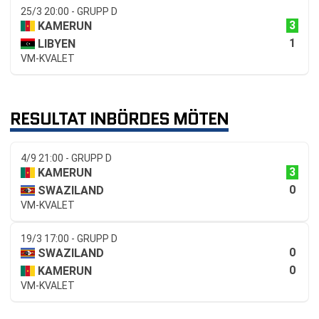
25/3 20:00 - GRUPP D
3
KAMERUN
1
LIBYEN
VM-KVALET
RESULTAT INBÖRDES MÖTEN
4/9 21:00 - GRUPP D
3
KAMERUN
0
SWAZILAND
VM-KVALET
19/3 17:00 - GRUPP D
0
SWAZILAND
0
KAMERUN
VM-KVALET