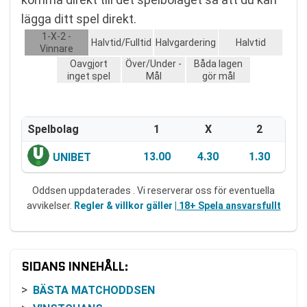
lägga ditt spel direkt.
1-X-2 -
Halvtid/Fulltid
Halvgardering
Halvtid
Vinnare
Oavgjort
Över/Under -
Båda lagen
inget spel
Mål
gör mål
Spelbolag
1
X
2
13.00
4.30
1.30
UNIBET
Oddsen uppdaterades . Vi reserverar oss för eventuella
avvikelser.
Regler & villkor gäller
| 18+ Spela ansvarsfullt
SIDANS INNEHÅLL:
BÄSTA MATCHODDSEN