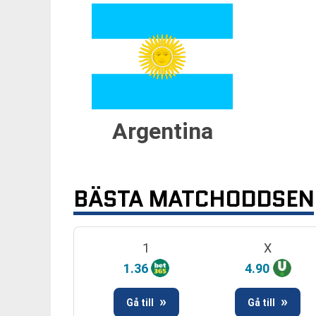
Argentina
BÄSTA MATCHODDSEN
1
X
1.36
4.90
Gå till
Gå till