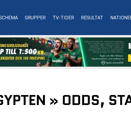
SCHEMA
GRUPPER
TV-TIDER
RESULTAT
NATIONE
GYPTEN » ODDS, ST