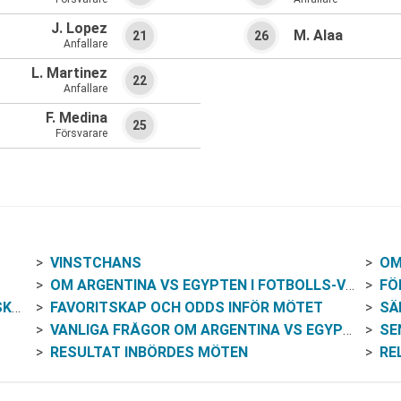
J. Lopez
M. Alaa
21
26
Anfallare
L. Martinez
22
Anfallare
F. Medina
25
Försvarare
VINSTCHANS
OM
OM ARGENTINA VS EGYPTEN I FOTBOLLS-VM
FÖ
ET
FAVORITSKAP OCH ODDS INFÖR MÖTET
SÄ
VANLIGA FRÅGOR OM ARGENTINA VS EGYPTEN
SE
RESULTAT INBÖRDES MÖTEN
RE