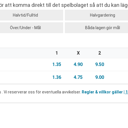
 att komma direkt till det spelbolaget så att du kan lägg
Halvtid/Fulltid
Halvgardering
Över/Under - Mål
Båda lagen gör mål
1
X
2
1.35
4.90
9.50
1.36
4.75
9.00
 Vi reserverar oss för eventuella avvikelser.
Regler & villkor gäller
| 