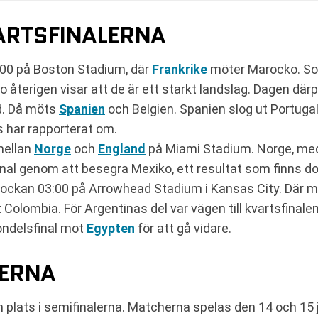
ARTSFINALERNA
2:00 på Boston Stadium, där
Frankrike
möter Marocko. Som
terigen visar att de är ett starkt landslag. Dagen därpå
d. Då möts
Spanien
och Belgien. Spanien slog ut Portuga
s har rapporterat om.
mellan
Norge
och
England
på Miami Stadium. Norge, med E
tsfinal genom att besegra Mexiko, ett resultat som finns 
 klockan 03:00 på Arrowhead Stadium i Kansas City. Där m
Colombia. För Argentinas del var vägen till kvartsfinalen 
tondelsfinal mot
Egypten
för att gå vidare.
LERNA
 plats i semifinalerna. Matcherna spelas den 14 och 15 j