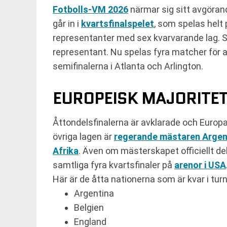
Fotbolls-VM 2026
närmar sig sitt avgörand
går in i
kvartsfinalspelet
, som spelas helt
representanter med sex kvarvarande lag. S
representant. Nu spelas fyra matcher för at
semifinalerna i Atlanta och Arlington.
EUROPEISK MAJORITET
Åttondelsfinalerna är avklarade och Europa h
övriga lagen är
regerande mästaren Argen
Afrika
. Även om mästerskapet officiellt d
samtliga fyra kvartsfinaler på
arenor i USA
Här är de åtta nationerna som är kvar i tur
Argentina
Belgien
England