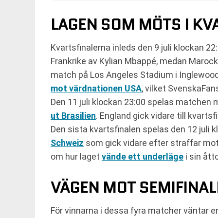
LAGEN SOM MÖTS I KV
Kvartsfinalerna inleds den 9 juli klockan 2
Frankrike av Kylian Mbappé, medan Marocko å
match på Los Angeles Stadium i Inglewoo
mot värdnationen USA
, vilket SvenskaFan
Den 11 juli klockan 23:00 spelas matchen 
ut Brasilien
. England gick vidare till kvar
Den sista kvartsfinalen spelas den 12 juli
Schweiz
som gick vidare efter straffar mot 
om hur laget
vände ett underläge
i sin åt
VÄGEN MOT SEMIFINA
För vinnarna i dessa fyra matcher väntar en