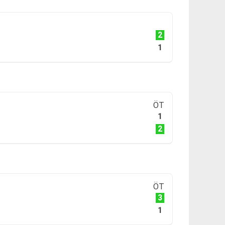
2
1
ÖT
1
2
ÖT
3
1