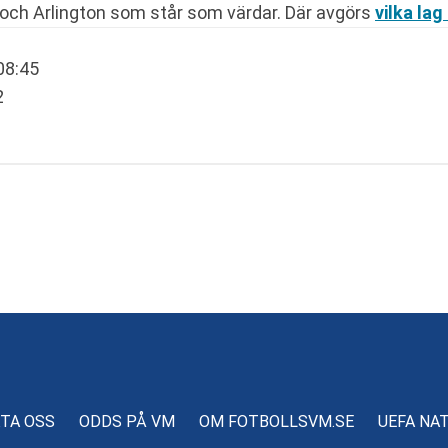
och Arlington som står som värdar. Där avgörs
vilka la
 08:45
2
TA OSS
ODDS PÅ VM
OM FOTBOLLSVM.SE
UEFA NA