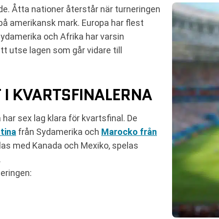
e. Åtta nationer återstår när turneringen
 på amerikansk mark. Europa har flest
ydamerika och Afrika har varsin
t utse lagen som går vidare till
 I KVARTSFINALERNA
ar sex lag klara för kvartsfinal. De
tina
från Sydamerika och
Marocko från
elas med Kanada och Mexiko, spelas
.
neringen: