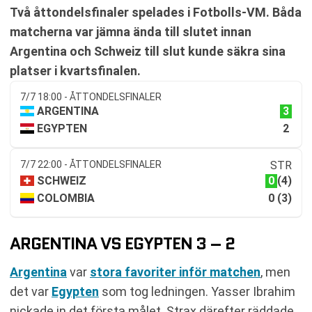
Två åttondelsfinaler spelades i Fotbolls-VM. Båda
matcherna var jämna ända till slutet innan
Argentina och Schweiz till slut kunde säkra sina
platser i kvartsfinalen.
7/7 18:00 - ÅTTONDELSFINALER
3
ARGENTINA
2
EGYPTEN
7/7 22:00 - ÅTTONDELSFINALER
STR
0
SCHWEIZ
(4)
0
COLOMBIA
(3)
ARGENTINA VS EGYPTEN 3 – 2
Argentina
var
stora favoriter inför matchen
, men
det var
Egypten
som tog ledningen. Yasser Ibrahim
nickade in det första målet. Strax därefter räddade