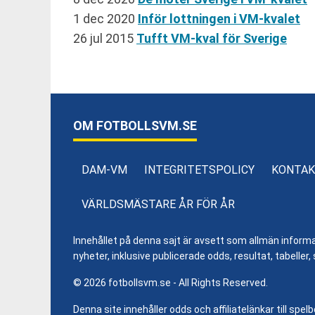
1 dec 2020
Inför lottningen i VM-kvalet
26 jul 2015
Tufft VM-kval för Sverige
OM FOTBOLLSVM.SE
DAM-VM
INTEGRITETSPOLICY
KONTAK
VÄRLDSMÄSTARE ÅR FÖR ÅR
Innehållet på denna sajt är avsett som allmän informatio
nyheter, inklusive publicerade odds, resultat, tabell
© 2026 fotbollsvm.se - All Rights Reserved.
Denna site innehåller odds och affiliatelänkar till spel