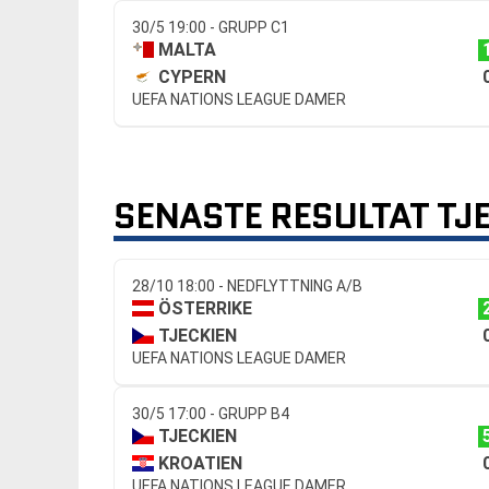
30/5 19:00 - GRUPP C1
MALTA
CYPERN
UEFA NATIONS LEAGUE DAMER
SENASTE RESULTAT TJ
28/10 18:00 - NEDFLYTTNING A/B
ÖSTERRIKE
TJECKIEN
UEFA NATIONS LEAGUE DAMER
30/5 17:00 - GRUPP B4
TJECKIEN
KROATIEN
UEFA NATIONS LEAGUE DAMER