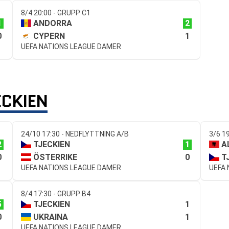
8/4 20:00 - GRUPP C1
1
2
ANDORRA
0
1
CYPERN
UEFA NATIONS LEAGUE DAMER
ECKIEN
24/10 17:30 - NEDFLYTTNING A/B
3/6 1
2
1
TJECKIEN
A
0
0
ÖSTERRIKE
T
UEFA NATIONS LEAGUE DAMER
UEFA
8/4 17:30 - GRUPP B4
5
1
TJECKIEN
0
1
UKRAINA
UEFA NATIONS LEAGUE DAMER