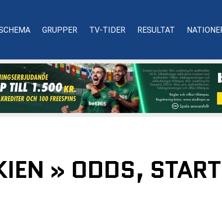
SCHEMA
GRUPPER
TV-TIDER
RESULTAT
NATIONE
KIEN » ODDS, STAR
H