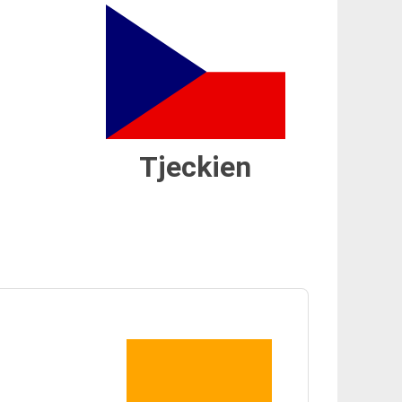
Tjeckien