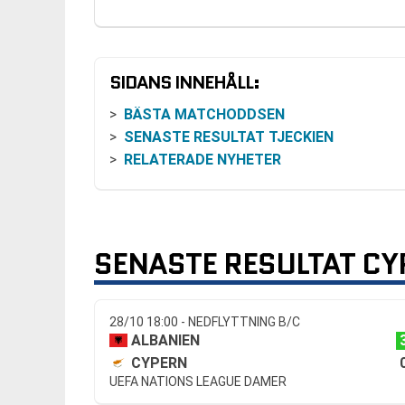
SIDANS INNEHÅLL:
BÄSTA MATCHODDSEN
SENASTE RESULTAT TJECKIEN
RELATERADE NYHETER
SENASTE RESULTAT CY
28/10 18:00 - NEDFLYTTNING B/C
ALBANIEN
CYPERN
UEFA NATIONS LEAGUE DAMER