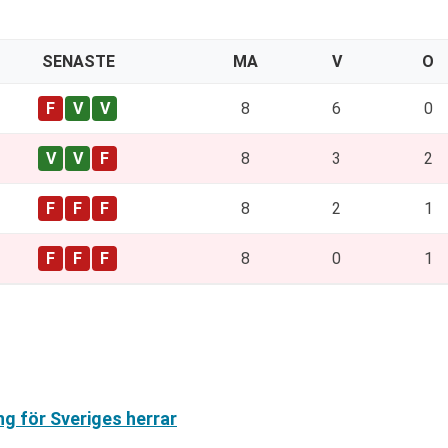
SENASTE
MA
V
O
8
6
0
8
3
2
8
2
1
8
0
1
ng för Sveriges herrar