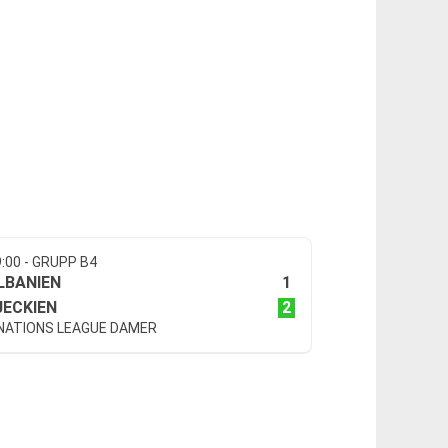
9:00 - GRUPP B4
1
LBANIEN
2
JECKIEN
 NATIONS LEAGUE DAMER