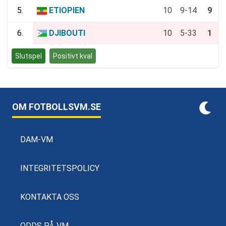
5.
ETIOPIEN
10
9-14
9
6.
DJIBOUTI
10
5-33
1
Slutspel
Positivt kval
OM FOTBOLLSVM.SE
DAM-VM
INTEGRITETSPOLICY
KONTAKTA OSS
ODDS PÅ VM