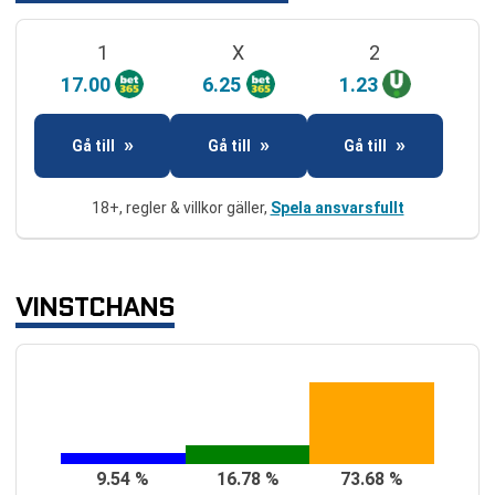
1
X
2
17.00
6.25
1.23
Gå till
Gå till
Gå till
18+, regler & villkor gäller,
Spela ansvarsfullt
VINSTCHANS
9.54 %
16.78 %
73.68 %