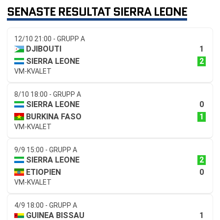
SENASTE RESULTAT SIERRA LEONE
12/10 21:00 - GRUPP A
1
DJIBOUTI
2
SIERRA LEONE
VM-KVALET
8/10 18:00 - GRUPP A
0
SIERRA LEONE
1
BURKINA FASO
VM-KVALET
9/9 15:00 - GRUPP A
2
SIERRA LEONE
0
ETIOPIEN
VM-KVALET
4/9 18:00 - GRUPP A
1
GUINEA BISSAU