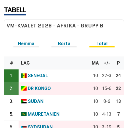
TABELL
VM-KVALET 2026 - AFRIKA - GRUPP B
Hemma
Borta
Total
#
LAG
MA
+/-
P
1.
SENEGAL
10
22-3
24
2.
DR KONGO
10
15-6
22
3.
SUDAN
10
8-6
13
5.
MAURETANIEN
10
4-13
7
6.
SYDSUDAN
10
3-19
5