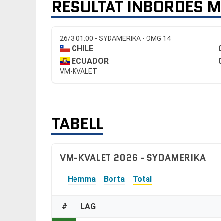
RESULTAT INBÖRDES 
26/3 01:00 - SYDAMERIKA - OMG 14
CHILE
ECUADOR
VM-KVALET
TABELL
VM-KVALET 2026 - SYDAMERIKA
Hemma
Borta
Total
#
LAG