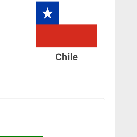
Chile