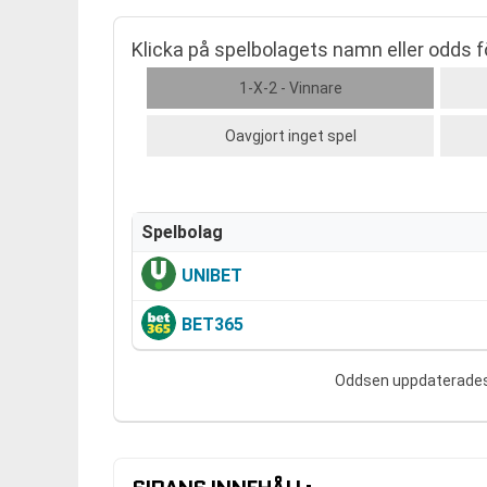
Klicka på spelbolagets namn eller odds för
1-X-2 - Vinnare
Oavgjort inget spel
Spelbolag
UNIBET
BET365
Oddsen uppdaterades .