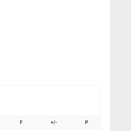
F
+/-
P