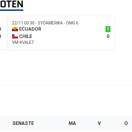
MÖTEN
22/11 00:30 - SYDAMERIKA - OMG 6
0
1
ECUADOR
0
0
CHILE
VM-KVALET
SENASTE
MA
V
O