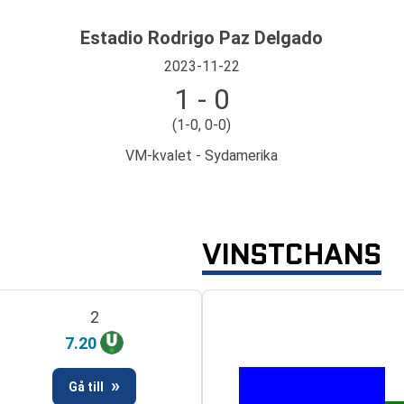
Estadio Rodrigo Paz Delgado
2023-11-22
1 - 0
(1-0, 0-0)
VM-kvalet - Sydamerika
VINSTCHANS
2
7.20
Gå till