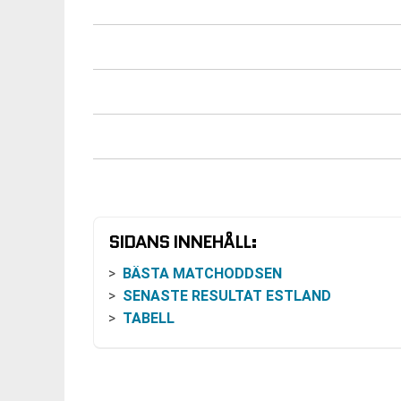
SIDANS INNEHÅLL:
BÄSTA MATCHODDSEN
SENASTE RESULTAT ESTLAND
TABELL