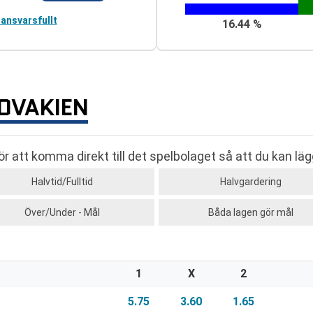
 ansvarsfullt
16.44 %
LOVAKIEN
 att komma direkt till det spelbolaget så att du kan lägg
Halvtid/Fulltid
Halvgardering
Över/Under - Mål
Båda lagen gör mål
1
X
2
5.75
3.60
1.65