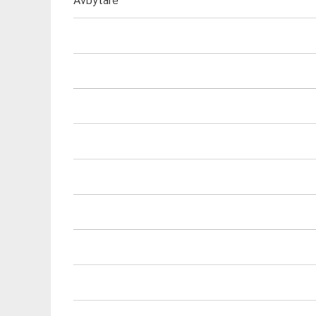
Avbytare