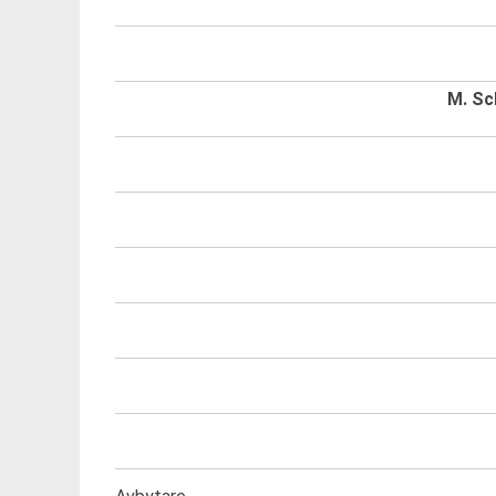
M. Sc