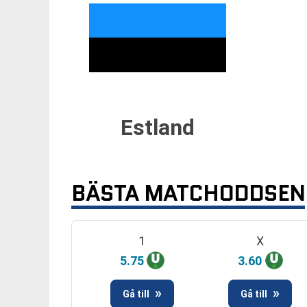
Estland
BÄSTA MATCHODDSEN
1
X
5.75
3.60
Gå till
Gå till