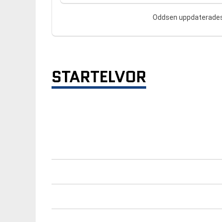
Oddsen uppdaterades .
STARTELVOR