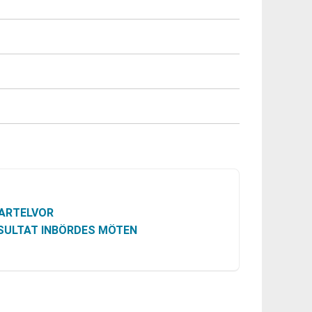
ARTELVOR
SULTAT INBÖRDES MÖTEN