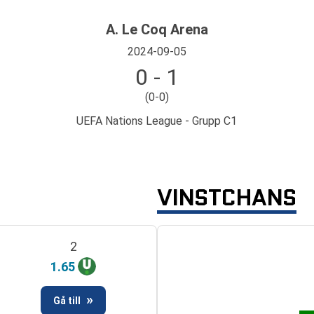
A. Le Coq Arena
2024-09-05
0 - 1
(0-0)
UEFA Nations League - Grupp C1
VINSTCHANS
2
1.65
Gå till