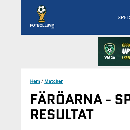
SPEL
Hem
/
Matcher
FÄRÖARNA - SP
RESULTAT