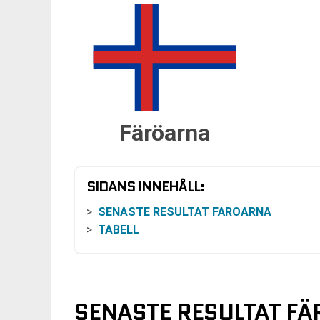
Färöarna
SIDANS INNEHÅLL:
SENASTE RESULTAT FÄRÖARNA
TABELL
SENASTE RESULTAT F