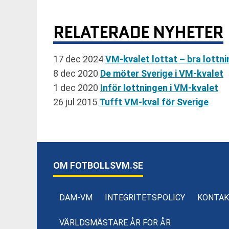
RELATERADE NYHETER
17 dec 2024
VM-kvalet lottat – bra lottni
8 dec 2020
De möter Sverige i VM-kvalet
1 dec 2020
Inför lottningen i VM-kvalet
26 jul 2015
Tufft VM-kval för Sverige
OM FOTBOLLSVM.SE
DAM-VM
INTEGRITETSPOLICY
KONTAK
VÄRLDSMÄSTARE ÅR FÖR ÅR