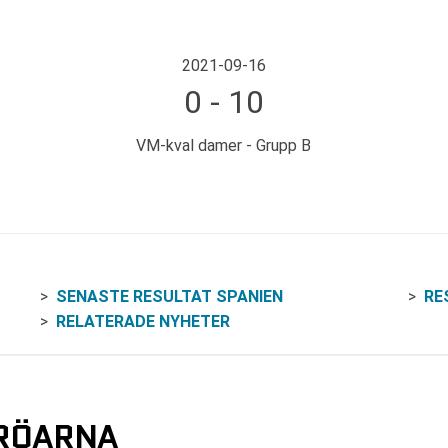
2021-09-16
0 - 10
VM-kval damer - Grupp B
SENASTE RESULTAT SPANIEN
RE
RELATERADE NYHETER
ÄRÖARNA