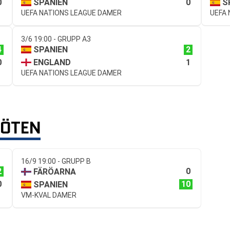
0
0
SPANIEN
S
UEFA NATIONS LEAGUE DAMER
UEFA
3/6 19:00 - GRUPP A3
4
2
SPANIEN
0
1
ENGLAND
UEFA NATIONS LEAGUE DAMER
MÖTEN
16/9 19:00 - GRUPP B
2
0
FÄRÖARNA
0
10
SPANIEN
VM-KVAL DAMER