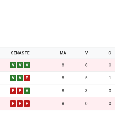
SENASTE
MA
V
O
8
8
0
8
5
1
8
3
0
8
0
0