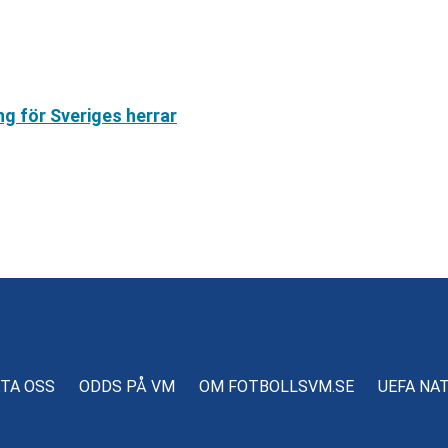
ng för Sveriges herrar
TA OSS
ODDS PÅ VM
OM FOTBOLLSVM.SE
UEFA NA