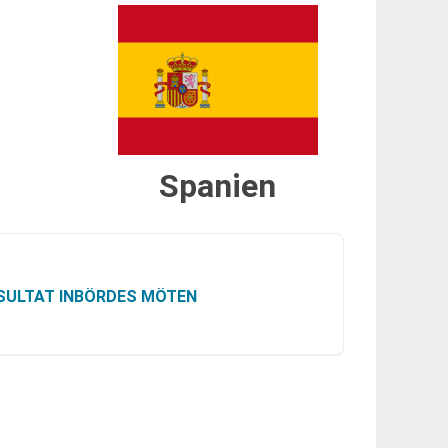
Spanien
SULTAT INBÖRDES MÖTEN