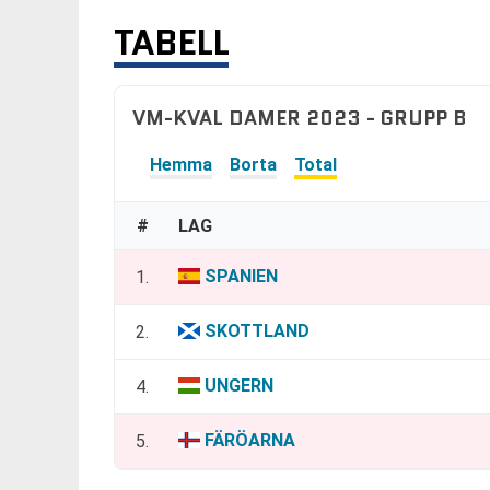
TABELL
VM-KVAL DAMER 2023 - GRUPP B
Hemma
Borta
Total
#
LAG
SPANIEN
1.
SKOTTLAND
2.
UNGERN
4.
FÄRÖARNA
5.