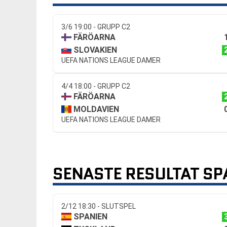
3/6 19:00 - GRUPP C2
FÄRÖARNA
SLOVAKIEN
UEFA NATIONS LEAGUE DAMER
4/4 18:00 - GRUPP C2
FÄRÖARNA
MOLDAVIEN
UEFA NATIONS LEAGUE DAMER
SENASTE RESULTAT SP
2/12 18:30 - SLUTSPEL
SPANIEN