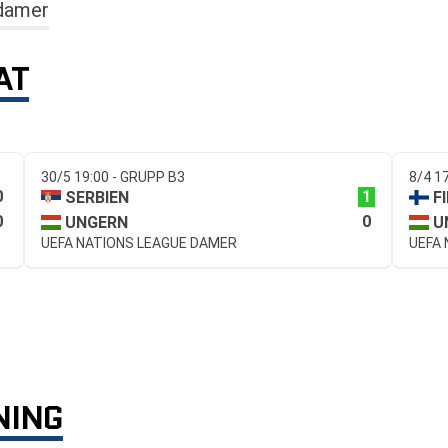
damer
AT
30/5 19:00 - GRUPP B3
8/4 1
0
1
SERBIEN
F
0
0
UNGERN
U
UEFA NATIONS LEAGUE DAMER
UEFA
NING