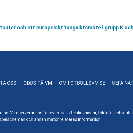
tanter och ett europeiskt tungviktsmöte i grupp K och
TA OSS
ODDS PÅ VM
OM FOTBOLLSVM.SE
UEFA NA
n. Vi reserverar oss för eventuella felskrivningar, faktafel och inaktue
er, spelscheman och annan matchrelaterad information.