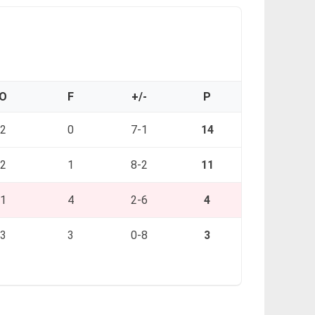
O
F
+/-
P
2
0
7-1
14
2
1
8-2
11
1
4
2-6
4
3
3
0-8
3