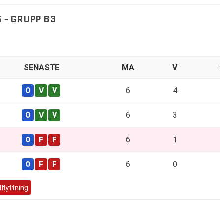
 - GRUPP B3
SENASTE
MA
V
6
4
6
3
6
1
6
0
flyttning