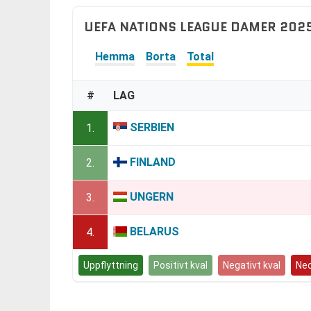
UEFA NATIONS LEAGUE DAMER 2025
Hemma
Borta
Total
#
LAG
SERBIEN
1.
FINLAND
2.
UNGERN
3.
BELARUS
4.
Uppflyttning
Positivt kval
Negativt kval
Ned