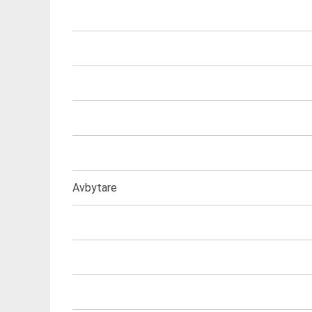
Avbytare