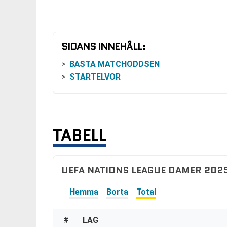
SIDANS INNEHÅLL:
BÄSTA MATCHODDSEN
STARTELVOR
TABELL
UEFA NATIONS LEAGUE DAMER 2025
Hemma
Borta
Total
#
LAG