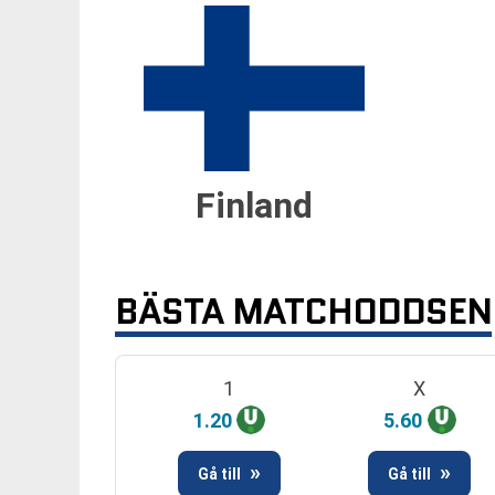
Finland
BÄSTA MATCHODDSEN
1
X
1.20
5.60
Gå till
Gå till