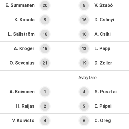
E. Summanen
V. Szabó
20
8
K. Kosola
D. Csányi
9
16
L. Sällström
A. Csiki
18
10
A. Kröger
L. Papp
15
13
O. Sevenius
D. Zeller
21
19
Avbytare
A. Koivunen
S. Pusztai
1
4
H. Raijas
E. Pápai
2
5
V. Koivisto
C. Öreg
4
6