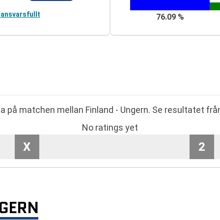
 ansvarsfullt
76.09 %
ta på matchen mellan Finland - Ungern. Se resultatet f
No ratings yet
X
2
NGERN