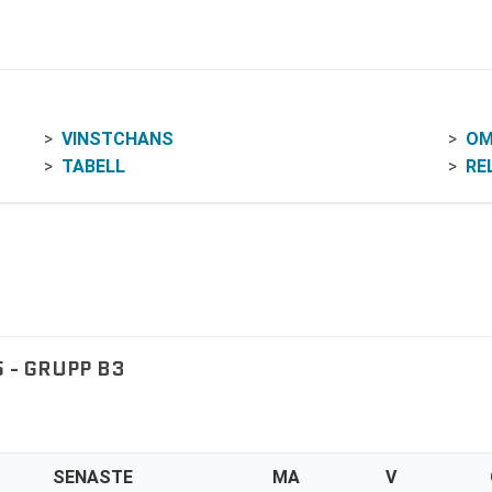
VINSTCHANS
OM
TABELL
RE
 - GRUPP B3
SENASTE
MA
V