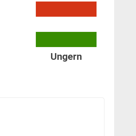
Ungern