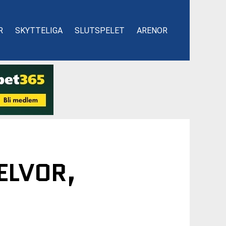
R
SKYTTELIGA
SLUTSPELET
ARENOR
ELVOR,