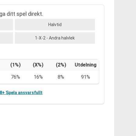
a ditt spel direkt.
Halvtid
1-X-2 - Andra halvlek
(1%)
(X%)
(2%)
Utdelning
76%
16%
8%
91%
18+ Spela ansvarsfullt