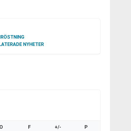
RÖSTNING
LATERADE NYHETER
O
F
+/-
P