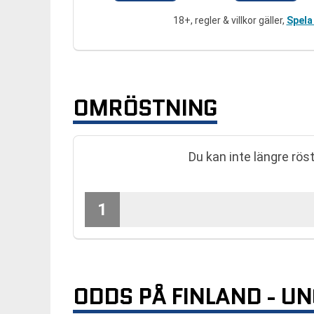
18+, regler & villkor gäller,
Spela
OMRÖSTNING
Du kan inte längre rös
1
ODDS PÅ FINLAND - U