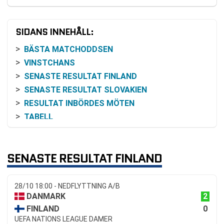
SIDANS INNEHÅLL:
BÄSTA MATCHODDSEN
VINSTCHANS
SENASTE RESULTAT FINLAND
SENASTE RESULTAT SLOVAKIEN
RESULTAT INBÖRDES MÖTEN
TABELL
RELATERADE NYHETER
SENASTE RESULTAT FINLAND
28/10 18:00 - NEDFLYTTNING A/B
2
DANMARK
0
FINLAND
UEFA NATIONS LEAGUE DAMER