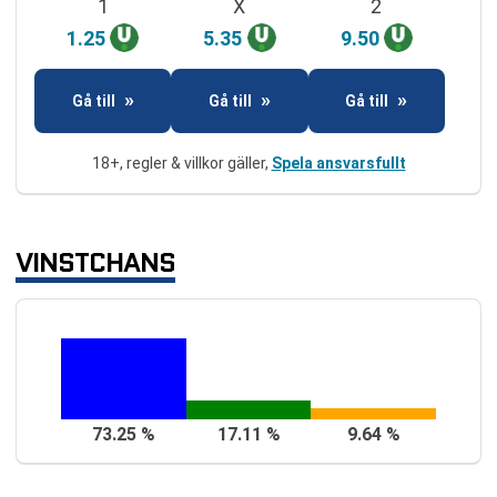
1
X
2
1.25
5.35
9.50
Gå till
Gå till
Gå till
18+, regler & villkor gäller,
Spela ansvarsfullt
VINSTCHANS
73.25 %
17.11 %
9.64 %