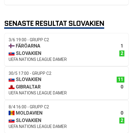
SENASTE RESULTAT SLOVAKIEN
3/6 19:00 - GRUPP C2
1
FÄRÖARNA
2
SLOVAKIEN
UEFA NATIONS LEAGUE DAMER
30/5 17:00 - GRUPP C2
11
SLOVAKIEN
0
GIBRALTAR
UEFA NATIONS LEAGUE DAMER
8/4 16:00 - GRUPP C2
0
MOLDAVIEN
2
SLOVAKIEN
UEFA NATIONS LEAGUE DAMER