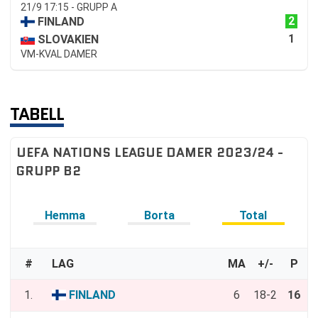
21/9 17:15 - GRUPP A
2
FINLAND
1
SLOVAKIEN
VM-KVAL DAMER
TABELL
UEFA NATIONS LEAGUE DAMER 2023/24 -
GRUPP B2
Hemma
Borta
Total
#
LAG
MA
+/-
P
1.
FINLAND
6
18-2
16