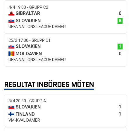
4/4 19:00 - GRUPP C2
0
GIBRALTAR
8
SLOVAKIEN
UEFA NATIONS LEAGUE DAMER
25/2 17:30 - GRUPP C1
1
SLOVAKIEN
0
MOLDAVIEN
UEFA NATIONS LEAGUE DAMER
RESULTAT INBÖRDES MÖTEN
8/4 20:30 - GRUPP A
1
SLOVAKIEN
1
FINLAND
VM-KVAL DAMER