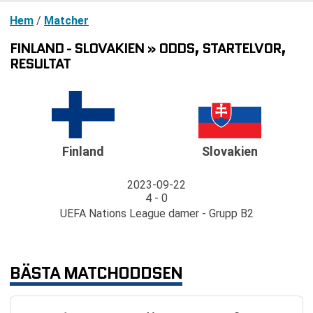
Hem
/
Matcher
FINLAND - SLOVAKIEN » ODDS, STARTELVOR,
RESULTAT
Finland
Slovakien
2023-09-22
4 - 0
UEFA Nations League damer - Grupp B2
BÄSTA MATCHODDSEN