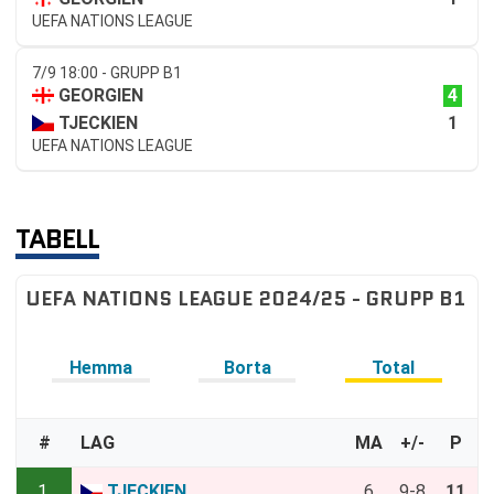
UEFA NATIONS LEAGUE
7/9 18:00 - GRUPP B1
4
GEORGIEN
1
TJECKIEN
UEFA NATIONS LEAGUE
TABELL
UEFA NATIONS LEAGUE 2024/25 - GRUPP B1
Hemma
Borta
Total
#
LAG
MA
+/-
P
1.
TJECKIEN
6
9-8
11