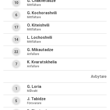
G. Chakvetadze
10
Mittfältare
G. Kochorashvili
6
Mittfältare
O. Kiteishvili
17
Mittfältare
L. Lochoshvili
14
Mittfältare
G. Mikautadze
22
Anfallare
K. Kvaratskhelia
7
Anfallare
Avbytare
G. Loria
1
Målvakt
J. Tabidze
5
Försvarare