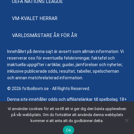
UEFA NATIONS LEAGUE
VM-KVALET HERRAR
VÄRLDSMÄSTARE ÅR FÖR ÅR
Innehållet på denna sajt är avsett som allmän information. Vi
reserverar oss för eventuella felskrivningar, faktafel och
inaktuella uppgifter i artiklar, guider, jämförelser och nyheter,
inklusive publicerade odds, resultat, tabeller, spelscheman
och annan matchrelaterad information.
© 2026 fotbollsvm.se - All Rights Reserved.
Denna site innehåller odds och affiliatelänkar till spelbolag. 18+
samt regler och villkor gäller. Besök
Stödlinjen.se
för hjälp och
Vi använder cookies för att se till att vi ger dig den bästa upplevelsen
information om ansvarsfullt spelande.
på vår webbplats. Om du fortsätter att använda denna webbplats
kommer vi att anta att du godkänner detta.
Ok