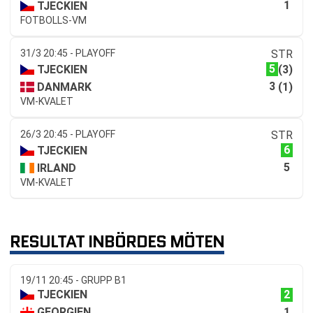
1
TJECKIEN
FOTBOLLS-VM
31/3 20:45 - PLAYOFF
STR
5
TJECKIEN
(3)
3
DANMARK
(1)
VM-KVALET
26/3 20:45 - PLAYOFF
STR
6
TJECKIEN
5
IRLAND
VM-KVALET
RESULTAT INBÖRDES MÖTEN
19/11 20:45 - GRUPP B1
2
TJECKIEN
1
GEORGIEN