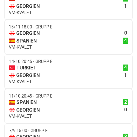
1
GEORGIEN
VM-KVALET
15/11 18:00 - GRUPP E
0
GEORGIEN
4
SPANIEN
VM-KVALET
14/10 20:45 - GRUPP E
4
TURKIET
1
GEORGIEN
VM-KVALET
11/10 20:45 - GRUPP E
2
SPANIEN
0
GEORGIEN
VM-KVALET
7/9 15:00 - GRUPP E
3
GEORGIEN