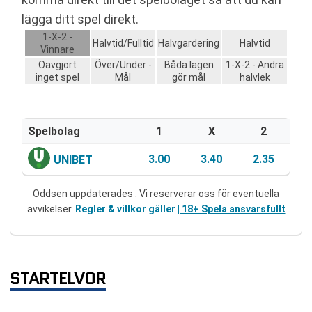
lägga ditt spel direkt.
1-X-2 -
Halvtid/Fulltid
Halvgardering
Halvtid
Vinnare
Oavgjort
Över/Under -
Båda lagen
1-X-2 - Andra
inget spel
Mål
gör mål
halvlek
Spelbolag
1
X
2
3.00
3.40
2.35
UNIBET
Oddsen uppdaterades . Vi reserverar oss för eventuella
avvikelser.
Regler & villkor gäller
| 18+ Spela ansvarsfullt
STARTELVOR