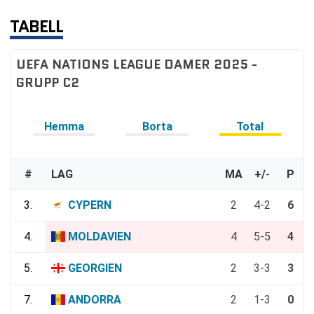
TABELL
UEFA NATIONS LEAGUE DAMER 2025 -
GRUPP C2
Hemma
Borta
Total
#
LAG
MA
+/-
P
3.
CYPERN
2
4-2
6
4.
MOLDAVIEN
4
5-5
4
5.
GEORGIEN
2
3-3
3
7.
ANDORRA
2
1-3
0