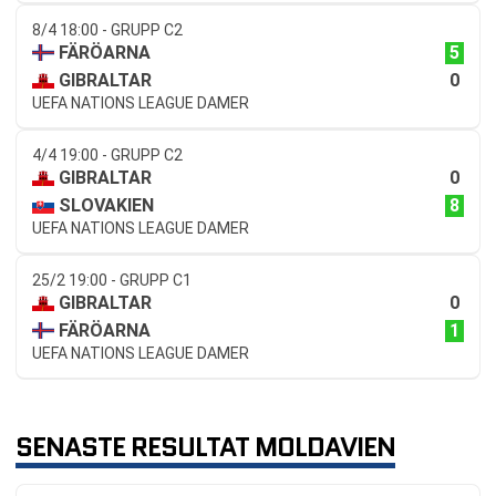
8/4 18:00 - GRUPP C2
5
FÄRÖARNA
0
GIBRALTAR
UEFA NATIONS LEAGUE DAMER
4/4 19:00 - GRUPP C2
0
GIBRALTAR
8
SLOVAKIEN
UEFA NATIONS LEAGUE DAMER
25/2 19:00 - GRUPP C1
0
GIBRALTAR
1
FÄRÖARNA
UEFA NATIONS LEAGUE DAMER
SENASTE RESULTAT MOLDAVIEN