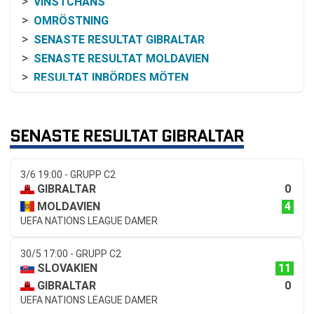
VINSTCHANS
OMRÖSTNING
SENASTE RESULTAT GIBRALTAR
SENASTE RESULTAT MOLDAVIEN
RESULTAT INBÖRDES MÖTEN
TABELL
RELATERADE NYHETER
SENASTE RESULTAT GIBRALTAR
3/6 19:00 - GRUPP C2
0
GIBRALTAR
4
MOLDAVIEN
UEFA NATIONS LEAGUE DAMER
30/5 17:00 - GRUPP C2
11
SLOVAKIEN
0
GIBRALTAR
UEFA NATIONS LEAGUE DAMER