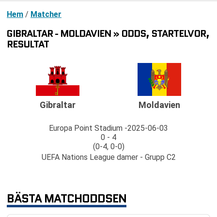
Hem
/
Matcher
GIBRALTAR - MOLDAVIEN » ODDS, STARTELVOR,
RESULTAT
Gibraltar
Moldavien
Europa Point Stadium
2025-06-03
0 - 4
(0-4, 0-0)
UEFA Nations League damer - Grupp C2
BÄSTA MATCHODDSEN