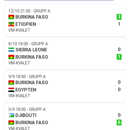
12/10 21:00 - GRUPP A
3
BURKINA FASO
1
ETIOPIEN
VM-KVALET
8/10 18:00 - GRUPP A
0
SIERRA LEONE
1
BURKINA FASO
VM-KVALET
9/9 18:00 - GRUPP A
0
BURKINA FASO
0
EGYPTEN
VM-KVALET
5/9 18:00 - GRUPP A
0
DJIBOUTI
6
BURKINA FASO
VM-KVALET