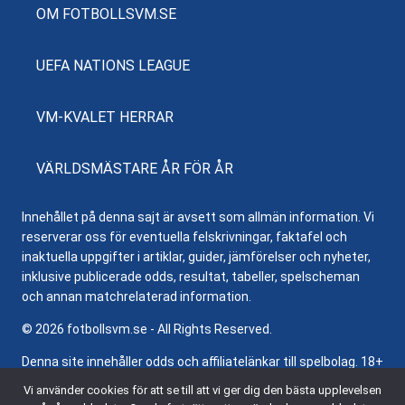
OM FOTBOLLSVM.SE
UEFA NATIONS LEAGUE
VM-KVALET HERRAR
VÄRLDSMÄSTARE ÅR FÖR ÅR
Innehållet på denna sajt är avsett som allmän information. Vi
reserverar oss för eventuella felskrivningar, faktafel och
inaktuella uppgifter i artiklar, guider, jämförelser och nyheter,
inklusive publicerade odds, resultat, tabeller, spelscheman
och annan matchrelaterad information.
© 2026 fotbollsvm.se - All Rights Reserved.
Denna site innehåller odds och affiliatelänkar till spelbolag. 18+
samt regler och villkor gäller. Besök
Stödlinjen.se
för hjälp och
Vi använder cookies för att se till att vi ger dig den bästa upplevelsen
information om ansvarsfullt spelande.