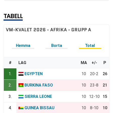
TABELL
VM-KVALET 2026 - AFRIKA - GRUPP A
Hemma
Borta
Total
#
LAG
MA
+/-
P
1.
EGYPTEN
10
20-2
26
2.
BURKINA FASO
10
23-8
21
3.
SIERRA LEONE
10
12-10
15
4.
GUINEA BISSAU
10
8-10
10