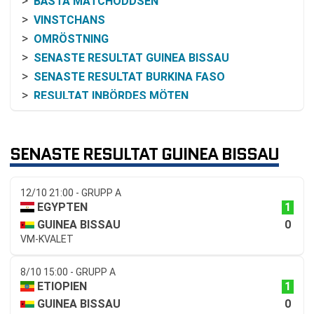
BÄSTA MATCHODDSEN
VINSTCHANS
OMRÖSTNING
SENASTE RESULTAT GUINEA BISSAU
SENASTE RESULTAT BURKINA FASO
RESULTAT INBÖRDES MÖTEN
TABELL
SENASTE RESULTAT GUINEA BISSAU
12/10 21:00 - GRUPP A
1
EGYPTEN
0
GUINEA BISSAU
VM-KVALET
8/10 15:00 - GRUPP A
1
ETIOPIEN
0
GUINEA BISSAU