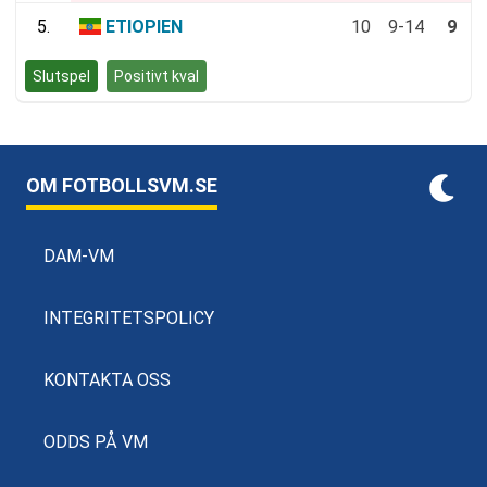
5.
ETIOPIEN
10
9-14
9
Slutspel
Positivt kval
OM FOTBOLLSVM.SE
DAM-VM
INTEGRITETSPOLICY
KONTAKTA OSS
ODDS PÅ VM