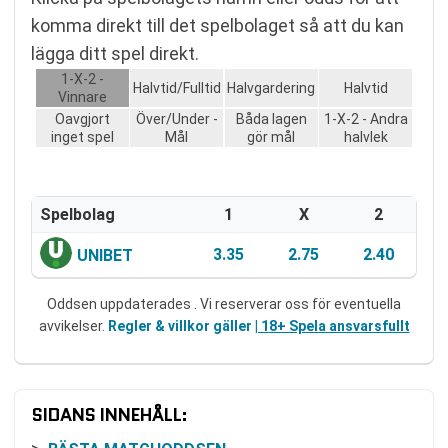
komma direkt till det spelbolaget så att du kan
lägga ditt spel direkt.
1-X-2 -
Halvtid/Fulltid
Halvgardering
Halvtid
Vinnare
Oavgjort
Över/Under -
Båda lagen
1-X-2 - Andra
inget spel
Mål
gör mål
halvlek
Spelbolag
1
X
2
3.35
2.75
2.40
UNIBET
Oddsen uppdaterades . Vi reserverar oss för eventuella
avvikelser.
Regler & villkor gäller
| 18+ Spela ansvarsfullt
SIDANS INNEHÅLL: