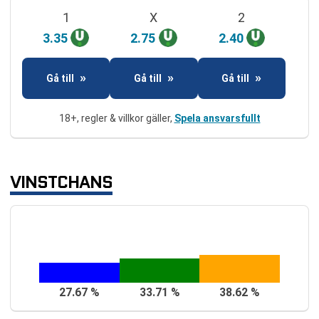
1
X
2
3.35
2.75
2.40
Gå till
Gå till
Gå till
18+, regler & villkor gäller,
Spela ansvarsfullt
VINSTCHANS
27.67 %
33.71 %
38.62 %