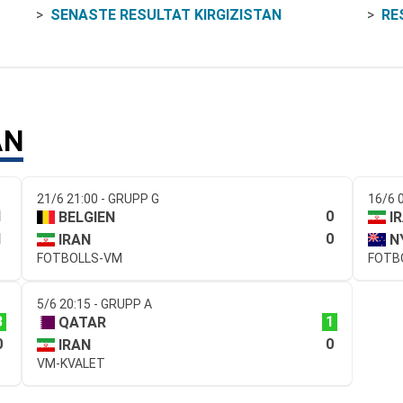
SENASTE RESULTAT KIRGIZISTAN
RE
AN
21/6 21:00 - GRUPP G
16/6 
1
0
BELGIEN
I
1
0
IRAN
N
FOTBOLLS-VM
FOTB
5/6 20:15 - GRUPP A
3
1
QATAR
0
0
IRAN
VM-KVALET