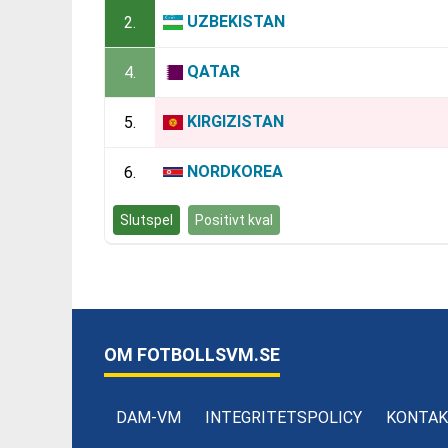
UZBEKISTAN
2.
QATAR
4.
KIRGIZISTAN
5.
NORDKOREA
6.
Slutspel
Positivt kval
OM FOTBOLLSVM.SE
DAM-VM
INTEGRITETSPOLICY
KONTAK