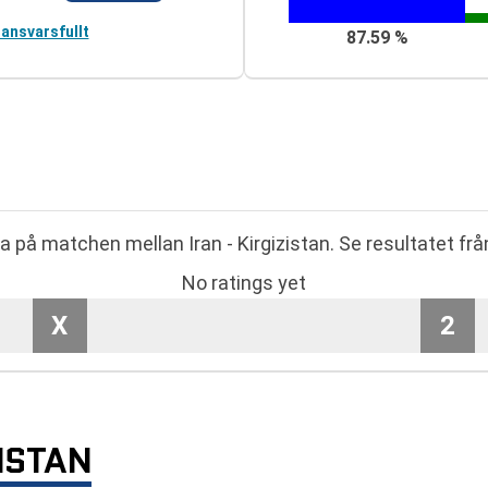
 ansvarsfullt
87.59 %
ta på matchen mellan Iran - Kirgizistan. Se resultatet f
No ratings yet
X
2
ZISTAN