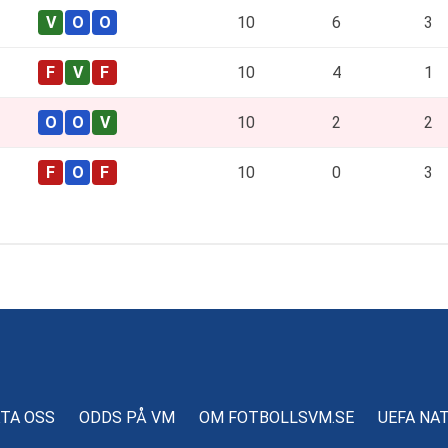
10
6
3
10
4
1
10
2
2
10
0
3
TA OSS
ODDS PÅ VM
OM FOTBOLLSVM.SE
UEFA NA