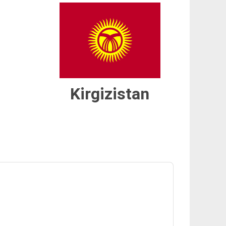
Kirgizistan