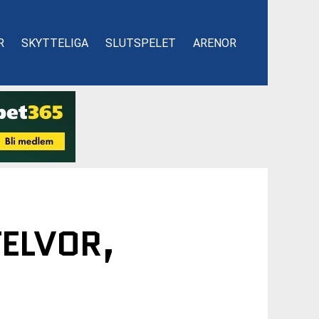
R
SKYTTELIGA
SLUTSPELET
ARENOR
TELVOR,