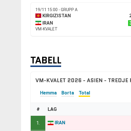
19/11 15:00 - GRUPP A
KIRGIZISTAN
IRAN
VM-KVALET
TABELL
VM-KVALET 2026 - ASIEN - TREDJE
Hemma
Borta
Total
#
LAG
IRAN
1.