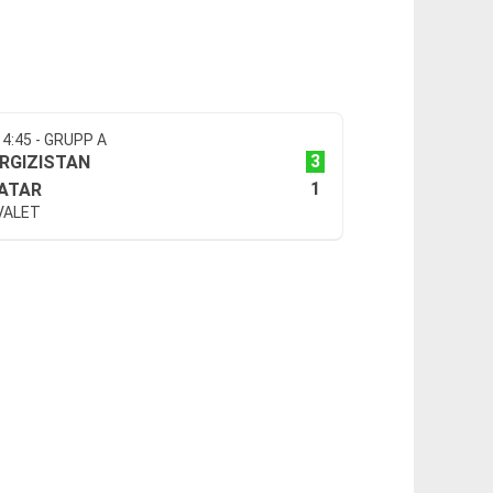
14:45 - GRUPP A
3
IRGIZISTAN
1
ATAR
VALET