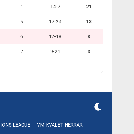
1
14-7
21
5
17-24
13
6
12-18
8
7
9-21
3
TIONS LEAGUE
VM-KVALET HERRAR