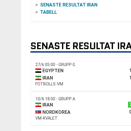
SENASTE RESULTAT IRAN
TABELL
SENASTE RESULTAT IR
27/6 05:00 - GRUPP G
EGYPTEN
IRAN
FOTBOLLS-VM
10/6 18:00 - GRUPP A
IRAN
NORDKOREA
VM-KVALET