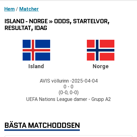
Hem
/
Matcher
ISLAND - NORGE » ODDS, STARTELVOR,
RESULTAT, IDAG
Island
Norge
AVIS völlurinn
2025-04-04
0 - 0
(0-0, 0-0)
UEFA Nations League damer - Grupp A2
BÄSTA MATCHODDSEN