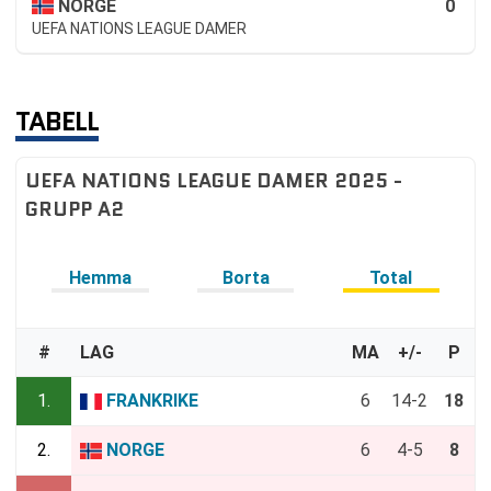
0
NORGE
UEFA NATIONS LEAGUE DAMER
TABELL
UEFA NATIONS LEAGUE DAMER 2025 -
GRUPP A2
Hemma
Borta
Total
#
LAG
MA
+/-
P
1.
FRANKRIKE
6
14-2
18
2.
NORGE
6
4-5
8