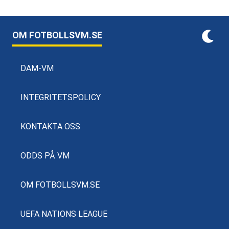
OM FOTBOLLSVM.SE
DAM-VM
INTEGRITETSPOLICY
KONTAKTA OSS
ODDS PÅ VM
OM FOTBOLLSVM.SE
UEFA NATIONS LEAGUE