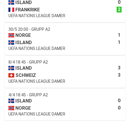
0
ISLAND
2
FRANKRIKE
UEFA NATIONS LEAGUE DAMER
30/5 20:00 - GRUPP A2
1
NORGE
1
ISLAND
UEFA NATIONS LEAGUE DAMER
8/4 18:45 - GRUPP A2
3
ISLAND
3
SCHWEIZ
UEFA NATIONS LEAGUE DAMER
4/4 18:45 - GRUPP A2
0
ISLAND
0
NORGE
UEFA NATIONS LEAGUE DAMER