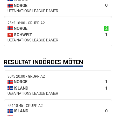
0
NORGE
UEFA NATIONS LEAGUE DAMER
25/2 18:00 - GRUPP A2
2
NORGE
1
SCHWEIZ
UEFA NATIONS LEAGUE DAMER
RESULTAT INBÖRDES MÖTEN
30/5 20:00 - GRUPP A2
1
NORGE
1
ISLAND
UEFA NATIONS LEAGUE DAMER
4/4 18:45 - GRUPP A2
0
ISLAND