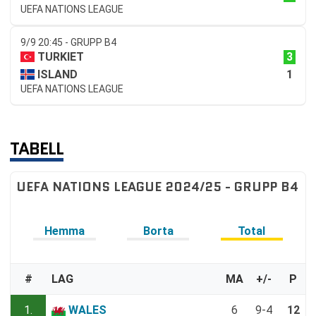
UEFA NATIONS LEAGUE
9/9 20:45 - GRUPP B4
3
TURKIET
1
ISLAND
UEFA NATIONS LEAGUE
TABELL
UEFA NATIONS LEAGUE 2024/25 - GRUPP B4
Hemma
Borta
Total
#
LAG
MA
+/-
P
1.
WALES
6
9-4
12