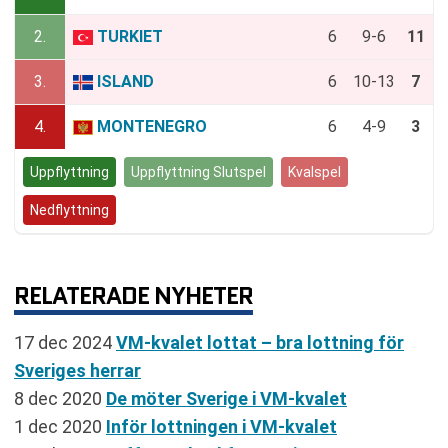
2.
TURKIET
6
9-6
11
3.
ISLAND
6
10-13
7
4.
MONTENEGRO
6
4-9
3
Uppflyttning
Uppflyttning Slutspel
Kvalspel
Nedflyttning
RELATERADE NYHETER
17 dec 2024
VM-kvalet lottat – bra lottning för
Sveriges herrar
8 dec 2020
De möter Sverige i VM-kvalet
1 dec 2020
Inför lottningen i VM-kvalet