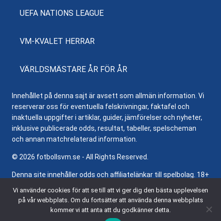
UEFA NATIONS LEAGUE
VM-KVALET HERRAR
VÄRLDSMÄSTARE ÅR FÖR ÅR
Innehållet på denna sajt är avsett som allmän information. Vi
reserverar oss för eventuella felskrivningar, faktafel och
inaktuella uppgifter i artiklar, guider, jämförelser och nyheter,
inklusive publicerade odds, resultat, tabeller, spelscheman
och annan matchrelaterad information.
© 2026 fotbollsvm.se - All Rights Reserved.
Denna site innehåller odds och affiliatelänkar till spelbolag. 18+
samt regler och villkor gäller. Besök
Stödlinjen.se
för hjälp och
Vi använder cookies för att se till att vi ger dig den bästa upplevelsen
information om ansvarsfullt spelande.
på vår webbplats. Om du fortsätter att använda denna webbplats
kommer vi att anta att du godkänner detta.