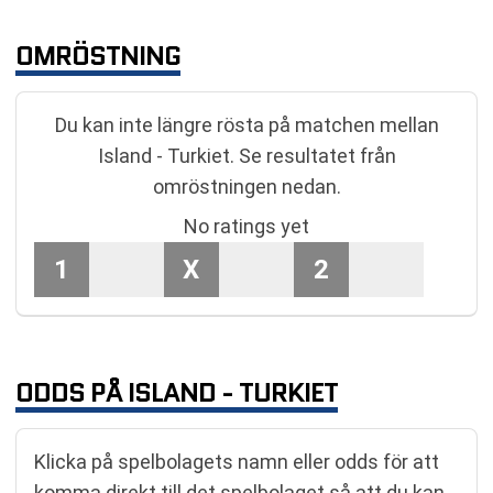
OMRÖSTNING
Du kan inte längre rösta på matchen mellan
Island - Turkiet. Se resultatet från
omröstningen nedan.
No ratings yet
1
X
2
ODDS PÅ ISLAND - TURKIET
Klicka på spelbolagets namn eller odds för att
komma direkt till det spelbolaget så att du kan