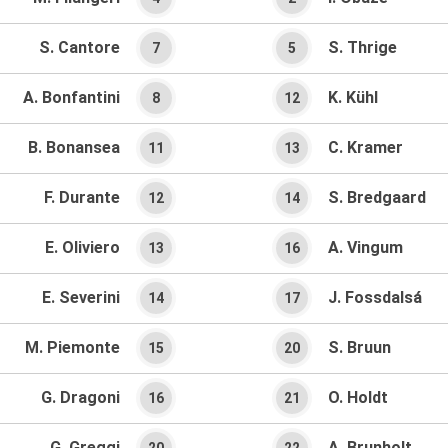
S. Cantore
S. Thrige
7
5
A. Bonfantini
K. Kühl
8
12
B. Bonansea
C. Kramer
11
13
F. Durante
S. Bredgaard
12
14
E. Oliviero
A. Vingum
13
16
E. Severini
J. Fossdalsá
14
17
M. Piemonte
S. Bruun
15
20
G. Dragoni
O. Holdt
16
21
G. Greggi
A. Brunholt