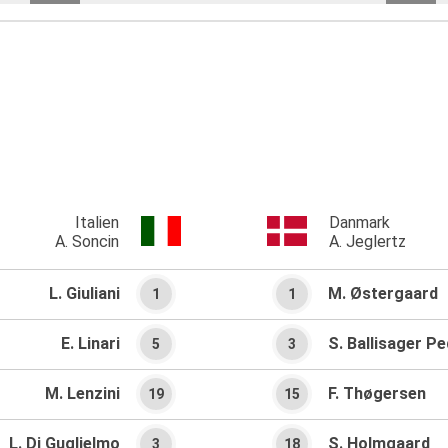
Italien
Danmark
A. Soncin
A. Jeglertz
L. Giuliani
M. Østergaard
1
1
E. Linari
S. Ballisager P
5
3
M. Lenzini
F. Thøgersen
19
15
L. Di Guglielmo
S. Holmgaard
3
18