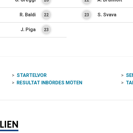
20
22
R. Baldi
S. Svava
22
23
J. Piga
23
STARTELVOR
SE
RESULTAT INBÖRDES MÖTEN
TA
LIEN