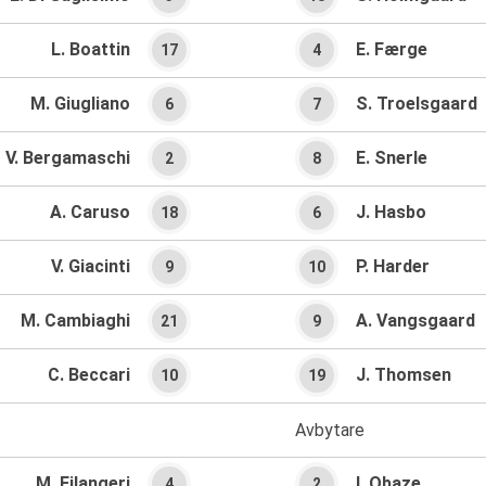
L. Boattin
E. Færge
17
4
M. Giugliano
S. Troelsgaard
6
7
V. Bergamaschi
E. Snerle
2
8
A. Caruso
J. Hasbo
18
6
V. Giacinti
P. Harder
9
10
M. Cambiaghi
A. Vangsgaard
21
9
C. Beccari
J. Thomsen
10
19
Avbytare
M. Filangeri
I. Obaze
4
2