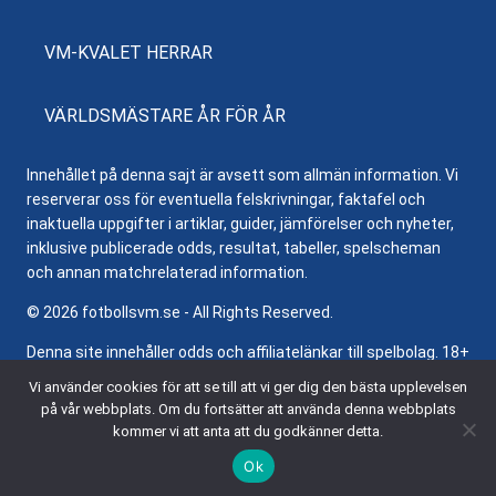
VM-KVALET HERRAR
VÄRLDSMÄSTARE ÅR FÖR ÅR
Innehållet på denna sajt är avsett som allmän information. Vi
reserverar oss för eventuella felskrivningar, faktafel och
inaktuella uppgifter i artiklar, guider, jämförelser och nyheter,
inklusive publicerade odds, resultat, tabeller, spelscheman
och annan matchrelaterad information.
© 2026 fotbollsvm.se - All Rights Reserved.
Denna site innehåller odds och affiliatelänkar till spelbolag. 18+
samt regler och villkor gäller. Besök
Stödlinjen.se
för hjälp och
Vi använder cookies för att se till att vi ger dig den bästa upplevelsen
information om ansvarsfullt spelande.
på vår webbplats. Om du fortsätter att använda denna webbplats
kommer vi att anta att du godkänner detta.
Ok