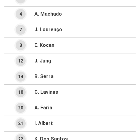
A. Machado
4
J. Lourenço
7
E. Kocan
8
J. Jung
12
B. Serra
14
C. Lavinas
18
A. Faria
20
I. Albert
21
K. Dos Santos
22