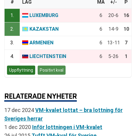
#
LAG
MA
+/-
P
1.
LUXEMBURG
6
20-6
16
2.
KAZAKSTAN
6
14-9
10
3.
ARMENIEN
6
13-11
7
4.
LIECHTENSTEIN
6
5-26
1
Uppflyttning
Positivt kval
RELATERADE NYHETER
17 dec 2024
VM-kvalet lottat – bra lottning för
Sveriges herrar
1 dec 2020
Inför lottningen i VM-kvalet
26 jul 2015
Tufft VM-kval för Sverige