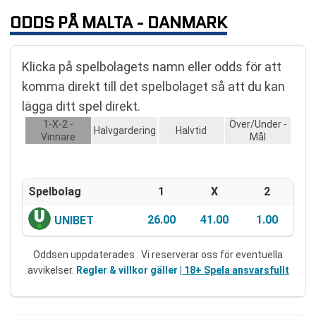
ODDS PÅ MALTA - DANMARK
Klicka på spelbolagets namn eller odds för att
komma direkt till det spelbolaget så att du kan
lägga ditt spel direkt.
1-X-2 -
Över/Under -
Halvgardering
Halvtid
Vinnare
Mål
Spelbolag
1
X
2
26.00
41.00
1.00
UNIBET
Oddsen uppdaterades . Vi reserverar oss för eventuella
avvikelser.
Regler & villkor gäller
| 18+ Spela ansvarsfullt