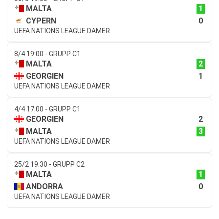
1
MALTA
0
CYPERN
UEFA NATIONS LEAGUE DAMER
8/4 19:00 - GRUPP C1
2
MALTA
1
GEORGIEN
UEFA NATIONS LEAGUE DAMER
4/4 17:00 - GRUPP C1
2
GEORGIEN
3
MALTA
UEFA NATIONS LEAGUE DAMER
25/2 19:30 - GRUPP C2
1
MALTA
0
ANDORRA
UEFA NATIONS LEAGUE DAMER