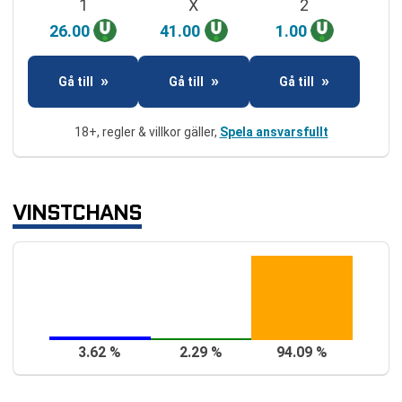
1
X
2
26.00
41.00
1.00
Gå till
Gå till
Gå till
18+, regler & villkor gäller,
Spela ansvarsfullt
VINSTCHANS
3.62 %
2.29 %
94.09 %