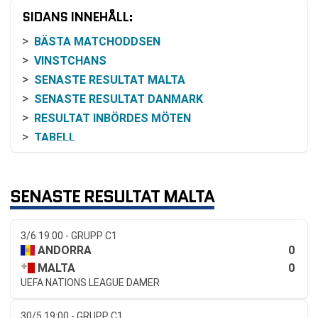
SIDANS INNEHÅLL:
BÄSTA MATCHODDSEN
VINSTCHANS
SENASTE RESULTAT MALTA
SENASTE RESULTAT DANMARK
RESULTAT INBÖRDES MÖTEN
TABELL
RELATERADE NYHETER
SENASTE RESULTAT MALTA
3/6 19:00 - GRUPP C1
0
ANDORRA
0
MALTA
UEFA NATIONS LEAGUE DAMER
30/5 19:00 - GRUPP C1