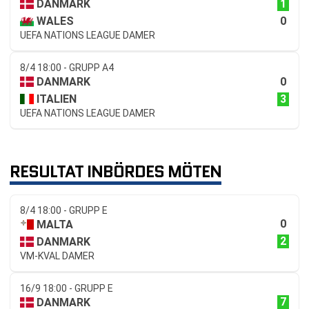
1
DANMARK
0
WALES
UEFA NATIONS LEAGUE DAMER
8/4 18:00 - GRUPP A4
0
DANMARK
3
ITALIEN
UEFA NATIONS LEAGUE DAMER
RESULTAT INBÖRDES MÖTEN
8/4 18:00 - GRUPP E
0
MALTA
2
DANMARK
VM-KVAL DAMER
16/9 18:00 - GRUPP E
7
DANMARK