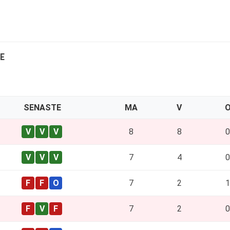
E
SENASTE
MA
V
8
8
0
7
4
0
7
2
1
7
2
0