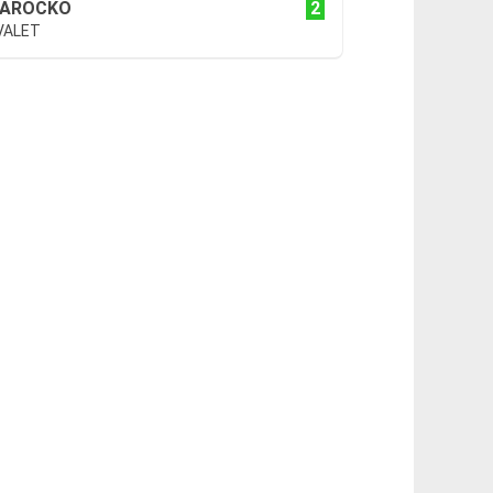
2
AROCKO
VALET