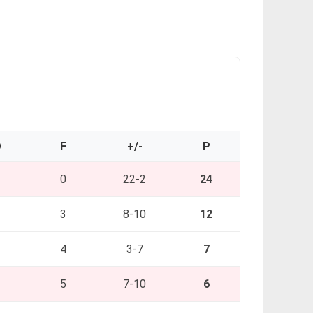
O
F
+/-
P
0
22-2
24
3
8-10
12
4
3-7
7
5
7-10
6