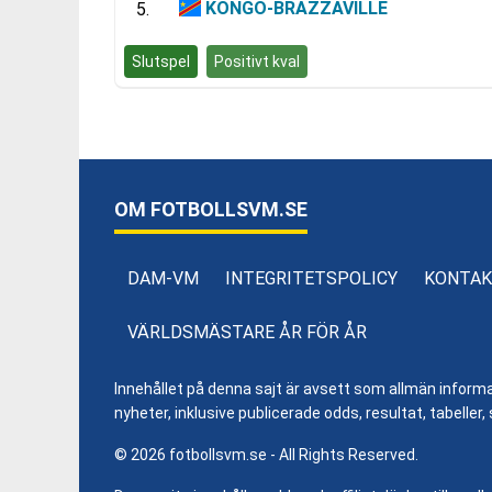
KONGO-BRAZZAVILLE
5.
Slutspel
Positivt kval
OM FOTBOLLSVM.SE
DAM-VM
INTEGRITETSPOLICY
KONTAK
VÄRLDSMÄSTARE ÅR FÖR ÅR
Innehållet på denna sajt är avsett som allmän informatio
nyheter, inklusive publicerade odds, resultat, tabell
© 2026 fotbollsvm.se - All Rights Reserved.