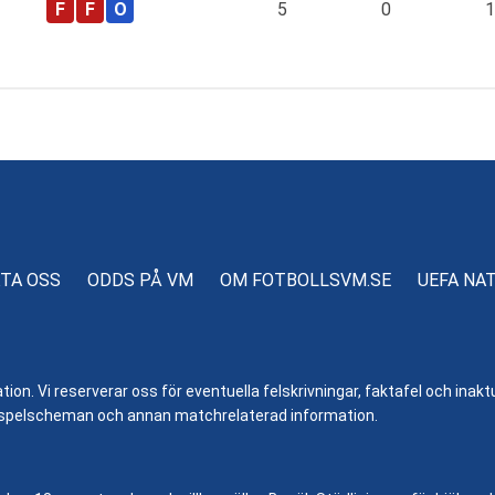
5
0
1
TA OSS
ODDS PÅ VM
OM FOTBOLLSVM.SE
UEFA NA
n. Vi reserverar oss för eventuella felskrivningar, faktafel och inaktue
er, spelscheman och annan matchrelaterad information.