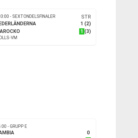
03:00 - SEXTONDELSFINALER
STR
1
EDERLÄNDERNA
(2)
1
AROCKO
(3)
OLLS-VM
5:00 - GRUPP E
0
AMBIA