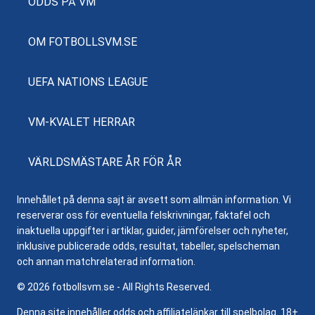
ODDS PÅ VM
OM FOTBOLLSVM.SE
UEFA NATIONS LEAGUE
VM-KVALET HERRAR
VÄRLDSMÄSTARE ÅR FÖR ÅR
Innehållet på denna sajt är avsett som allmän information. Vi
reserverar oss för eventuella felskrivningar, faktafel och
inaktuella uppgifter i artiklar, guider, jämförelser och nyheter,
inklusive publicerade odds, resultat, tabeller, spelscheman
och annan matchrelaterad information.
© 2026 fotbollsvm.se - All Rights Reserved.
Denna site innehåller odds och affiliatelänkar till spelbolag. 18+