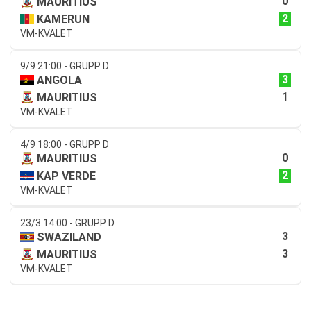
0
MAURITIUS
2
KAMERUN
VM-KVALET
9/9 21:00 - GRUPP D
3
ANGOLA
1
MAURITIUS
VM-KVALET
4/9 18:00 - GRUPP D
0
MAURITIUS
2
KAP VERDE
VM-KVALET
23/3 14:00 - GRUPP D
3
SWAZILAND
3
MAURITIUS
VM-KVALET