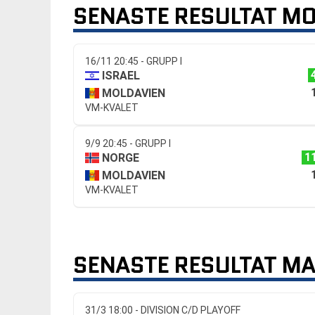
SENASTE RESULTAT M
16/11 20:45 - GRUPP I
ISRAEL
MOLDAVIEN
VM-KVALET
9/9 20:45 - GRUPP I
1
NORGE
MOLDAVIEN
VM-KVALET
SENASTE RESULTAT MA
31/3 18:00 - DIVISION C/D PLAYOFF