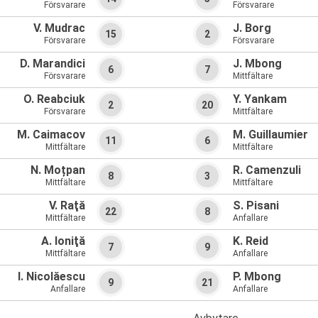
Försvarare
Försvarare
V. Mudrac
J. Borg
15
2
Försvarare
Försvarare
D. Marandici
J. Mbong
6
7
Försvarare
Mittfältare
O. Reabciuk
Y. Yankam
2
20
Försvarare
Mittfältare
M. Caimacov
M. Guillaumier
11
6
Mittfältare
Mittfältare
N. Moțpan
R. Camenzuli
8
3
Mittfältare
Mittfältare
V. Raţă
S. Pisani
22
8
Mittfältare
Anfallare
A. Ioniţă
K. Reid
7
9
Mittfältare
Anfallare
I. Nicolăescu
P. Mbong
9
21
Anfallare
Anfallare