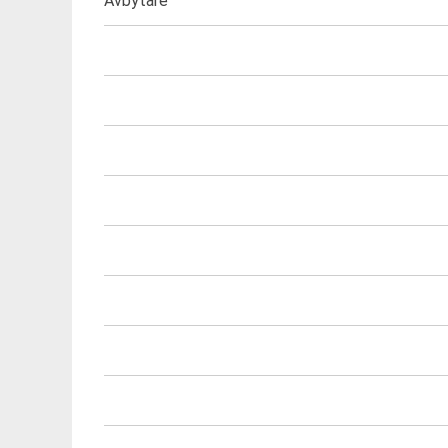
Avbytare