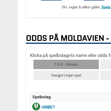
18+, regler & villkor gäller,
Spela
ODDS PÅ MOLDAVIEN -
Klicka på spelbolagets namn eller odds för
1-X-2 - Vinnare
Oavgjort inget spel
Spelbolag
UNIBET