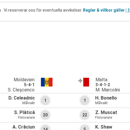
 Vi reserverar oss för eventuella avvikelser.
Regler & villkor gäller
| 
Moldavien
Malta
5-4-1
3-4-1-2
S. Cleşcenco
M. Marcolini
D. Celeadnic
H. Bonello
1
1
Målvakt
Målvakt
S. Plătică
Z. Muscat
20
22
Försvarare
Försvarare
A. Crăciun
K. Shaw
14
5