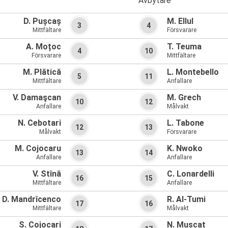
Avbytare
D. Pușcaș
M. Ellul
3
4
Mittfältare
Försvarare
A. Moțoc
T. Teuma
4
10
Försvarare
Mittfältare
M. Plătică
L. Montebello
5
11
Mittfältare
Anfallare
V. Damaşcan
M. Grech
10
12
Anfallare
Målvakt
N. Cebotari
L. Tabone
12
13
Målvakt
Försvarare
M. Cojocaru
K. Nwoko
13
14
Anfallare
Anfallare
V. Stînă
C. Lonardelli
16
15
Mittfältare
Anfallare
D. Mandrîcenco
R. Al-Tumi
17
16
Mittfältare
Målvakt
S. Cojocari
N. Muscat