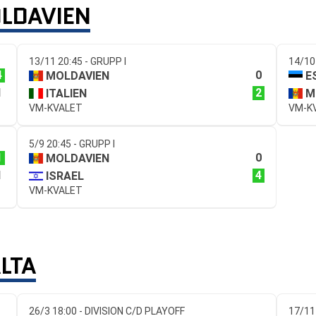
OLDAVIEN
13/11 20:45 - GRUPP I
14/10
4
0
MOLDAVIEN
E
1
2
ITALIEN
M
VM-KVALET
VM-K
5/9 20:45 - GRUPP I
1
0
MOLDAVIEN
1
4
ISRAEL
VM-KVALET
LTA
26/3 18:00 - DIVISION C/D PLAYOFF
17/11