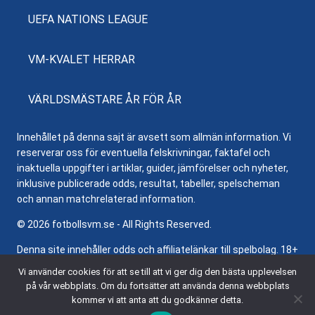
UEFA NATIONS LEAGUE
VM-KVALET HERRAR
VÄRLDSMÄSTARE ÅR FÖR ÅR
Innehållet på denna sajt är avsett som allmän information. Vi
reserverar oss för eventuella felskrivningar, faktafel och
inaktuella uppgifter i artiklar, guider, jämförelser och nyheter,
inklusive publicerade odds, resultat, tabeller, spelscheman
och annan matchrelaterad information.
© 2026 fotbollsvm.se - All Rights Reserved.
Denna site innehåller odds och affiliatelänkar till spelbolag. 18+
samt regler och villkor gäller. Besök
Stödlinjen.se
för hjälp och
Vi använder cookies för att se till att vi ger dig den bästa upplevelsen
information om ansvarsfullt spelande.
på vår webbplats. Om du fortsätter att använda denna webbplats
kommer vi att anta att du godkänner detta.