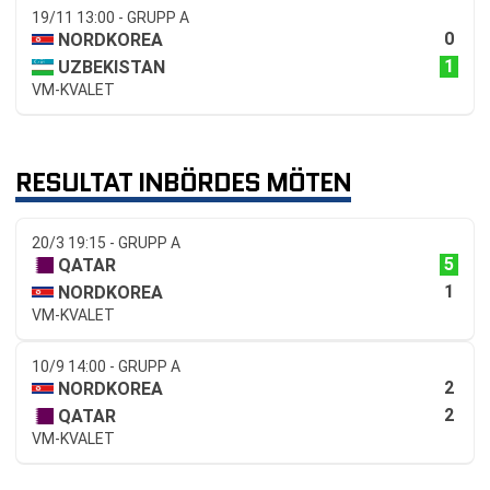
19/11 13:00 - GRUPP A
0
NORDKOREA
1
UZBEKISTAN
VM-KVALET
RESULTAT INBÖRDES MÖTEN
20/3 19:15 - GRUPP A
5
QATAR
1
NORDKOREA
VM-KVALET
10/9 14:00 - GRUPP A
2
NORDKOREA
2
QATAR
VM-KVALET