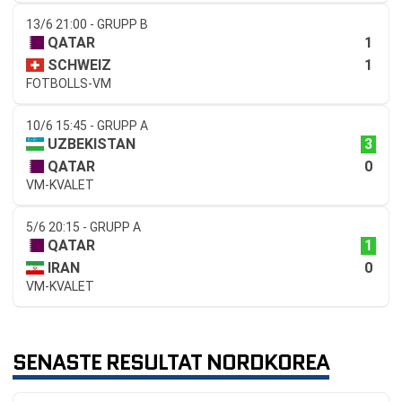
13/6 21:00 - GRUPP B
1
QATAR
1
SCHWEIZ
FOTBOLLS-VM
10/6 15:45 - GRUPP A
3
UZBEKISTAN
0
QATAR
VM-KVALET
5/6 20:15 - GRUPP A
1
QATAR
0
IRAN
VM-KVALET
SENASTE RESULTAT NORDKOREA