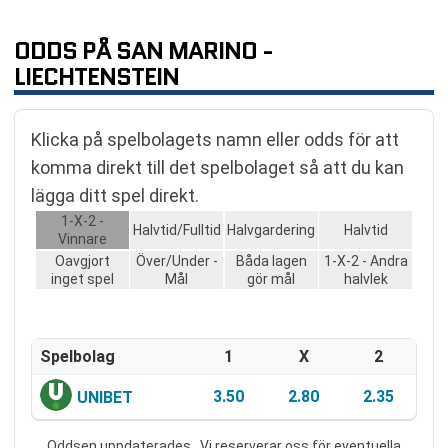
ODDS PÅ SAN MARINO -
LIECHTENSTEIN
Klicka på spelbolagets namn eller odds för att
komma direkt till det spelbolaget så att du kan
lägga ditt spel direkt.
1-X-2 -
Halvtid/Fulltid
Halvgardering
Halvtid
Vinnare
Oavgjort
Över/Under -
Båda lagen
1-X-2 - Andra
inget spel
Mål
gör mål
halvlek
Spelbolag
1
X
2
3.50
2.80
2.35
UNIBET
Oddsen uppdaterades . Vi reserverar oss för eventuella