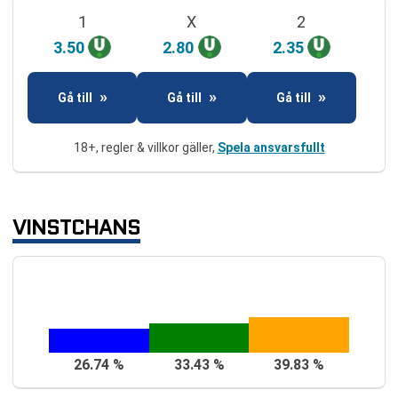
1
X
2
3.50
2.80
2.35
Gå till
Gå till
Gå till
18+, regler & villkor gäller,
Spela ansvarsfullt
VINSTCHANS
26.74 %
33.43 %
39.83 %