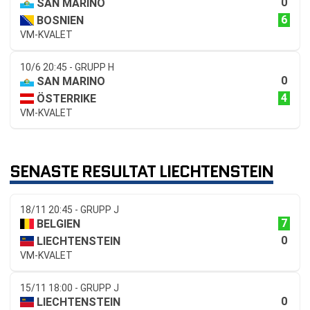
0
SAN MARINO
6
BOSNIEN
VM-KVALET
10/6 20:45 - GRUPP H
0
SAN MARINO
4
ÖSTERRIKE
VM-KVALET
SENASTE RESULTAT LIECHTENSTEIN
18/11 20:45 - GRUPP J
7
BELGIEN
0
LIECHTENSTEIN
VM-KVALET
15/11 18:00 - GRUPP J
0
LIECHTENSTEIN