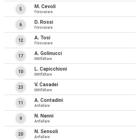
M. Cevoli
5
Försvarare
D. Rossi
6
Försvarare
A. Tosi
12
Försvarare
A. Golinucci
17
Mittfältare
L. Capicchioni
10
Mittfältare
V. Casadei
23
Mittfältare
A. Contadini
11
Anfallare
N. Nanni
9
Anfallare
N. Sensoli
20
Anfallare