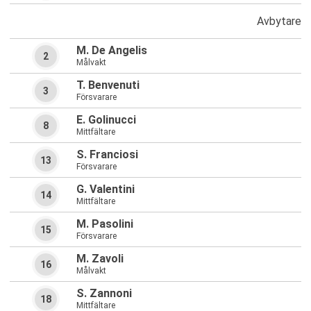
Avbytare
M. De Angelis
2
Målvakt
T. Benvenuti
3
Försvarare
E. Golinucci
8
Mittfältare
S. Franciosi
13
Försvarare
G. Valentini
14
Mittfältare
M. Pasolini
15
Försvarare
M. Zavoli
16
Målvakt
S. Zannoni
18
Mittfältare