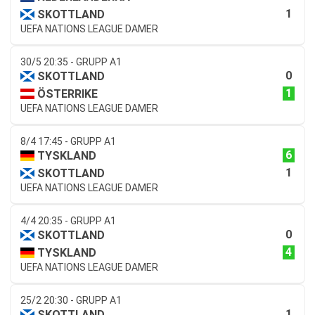
1
SKOTTLAND
UEFA NATIONS LEAGUE DAMER
30/5 20:35 - GRUPP A1
0
SKOTTLAND
1
ÖSTERRIKE
UEFA NATIONS LEAGUE DAMER
8/4 17:45 - GRUPP A1
6
TYSKLAND
1
SKOTTLAND
UEFA NATIONS LEAGUE DAMER
4/4 20:35 - GRUPP A1
0
SKOTTLAND
4
TYSKLAND
UEFA NATIONS LEAGUE DAMER
25/2 20:30 - GRUPP A1
1
SKOTTLAND