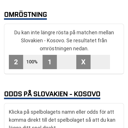
OMRÖSTNING
Du kan inte längre rösta på matchen mellan
Slovakien - Kosovo. Se resultatet från
omröstningen nedan.
2
1
X
100%
ODDS PÅ SLOVAKIEN - KOSOVO
Klicka på spelbolagets namn eller odds för att
komma direkt till det spelbolaget så att du kan
lägga ditt spel direkt.