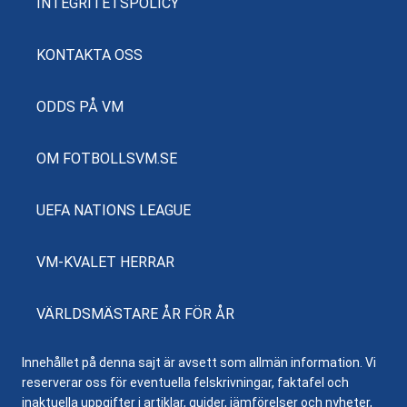
INTEGRITETSPOLICY
KONTAKTA OSS
ODDS PÅ VM
OM FOTBOLLSVM.SE
UEFA NATIONS LEAGUE
VM-KVALET HERRAR
VÄRLDSMÄSTARE ÅR FÖR ÅR
Innehållet på denna sajt är avsett som allmän information. Vi
reserverar oss för eventuella felskrivningar, faktafel och
inaktuella uppgifter i artiklar, guider, jämförelser och nyheter,