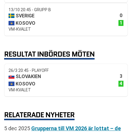
13/10 20:45 - GRUPP B
0
SVERIGE
1
KOSOVO
VM-KVALET
RESULTAT INBÖRDES MÖTEN
26/3 20:45 - PLAYOFF
3
SLOVAKIEN
4
KOSOVO
VM-KVALET
RELATERADE NYHETER
5 dec 2025
Grupperna till VM 2026 är lottat – de