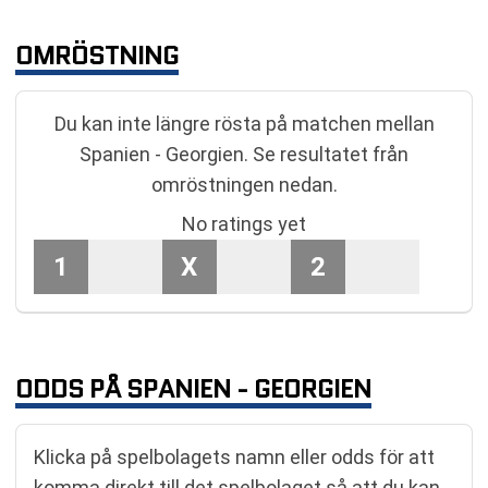
OMRÖSTNING
Du kan inte längre rösta på matchen mellan
Spanien - Georgien. Se resultatet från
omröstningen nedan.
No ratings yet
1
X
2
ODDS PÅ SPANIEN - GEORGIEN
Klicka på spelbolagets namn eller odds för att
komma direkt till det spelbolaget så att du kan