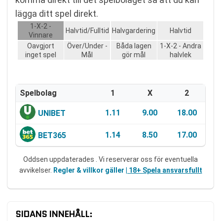
lägga ditt spel direkt.
1-X-2 -
Halvtid/Fulltid
Halvgardering
Halvtid
Vinnare
Oavgjort
Över/Under -
Båda lagen
1-X-2 - Andra
inget spel
Mål
gör mål
halvlek
Spelbolag
1
X
2
1.11
9.00
18.00
UNIBET
1.14
8.50
17.00
BET365
Oddsen uppdaterades . Vi reserverar oss för eventuella
avvikelser.
Regler & villkor gäller
| 18+ Spela ansvarsfullt
SIDANS INNEHÅLL: