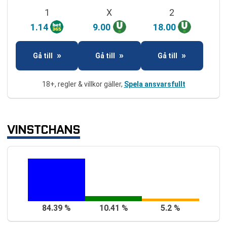
1
X
2
1.14
9.00
18.00
Gå till
Gå till
Gå till
18+, regler & villkor gäller,
Spela ansvarsfullt
VINSTCHANS
84.39 %
10.41 %
5.2 %