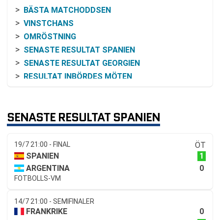
BÄSTA MATCHODDSEN
VINSTCHANS
OMRÖSTNING
SENASTE RESULTAT SPANIEN
SENASTE RESULTAT GEORGIEN
RESULTAT INBÖRDES MÖTEN
TABELL
RELATERADE NYHETER
SENASTE RESULTAT SPANIEN
19/7 21:00 - FINAL
ÖT
1
SPANIEN
0
ARGENTINA
FOTBOLLS-VM
14/7 21:00 - SEMIFINALER
0
FRANKRIKE