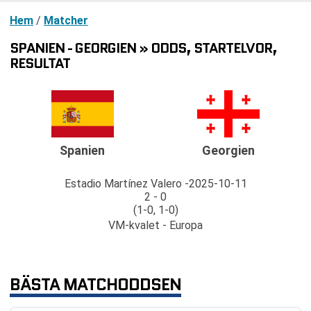
Hem
/
Matcher
SPANIEN - GEORGIEN » ODDS, STARTELVOR,
RESULTAT
Spanien
Georgien
Estadio Martínez Valero
2025-10-11
2 - 0
(1-0, 1-0)
VM-kvalet - Europa
BÄSTA MATCHODDSEN