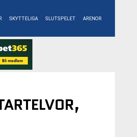
R
SKYTTELIGA
SLUTSPELET
ARENOR
TARTELVOR,