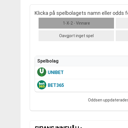
Klicka på spelbolagets namn eller odds för
1-X-2 - Vinnare
Oavgjort inget spel
Spelbolag
UNIBET
BET365
Oddsen uppdaterades .