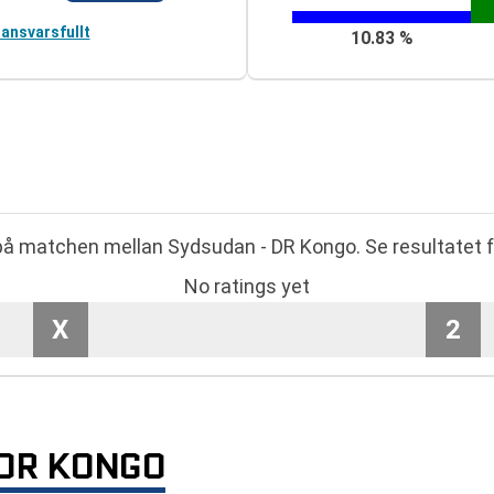
 ansvarsfullt
10.83 %
 på matchen mellan Sydsudan - DR Kongo. Se resultatet
No ratings yet
X
2
 DR KONGO