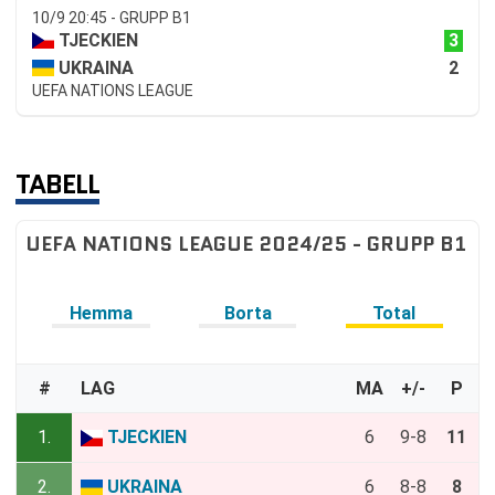
10/9 20:45 - GRUPP B1
3
TJECKIEN
2
UKRAINA
UEFA NATIONS LEAGUE
TABELL
UEFA NATIONS LEAGUE 2024/25 - GRUPP B1
Hemma
Borta
Total
#
LAG
MA
+/-
P
1.
TJECKIEN
6
9-8
11
2.
UKRAINA
6
8-8
8