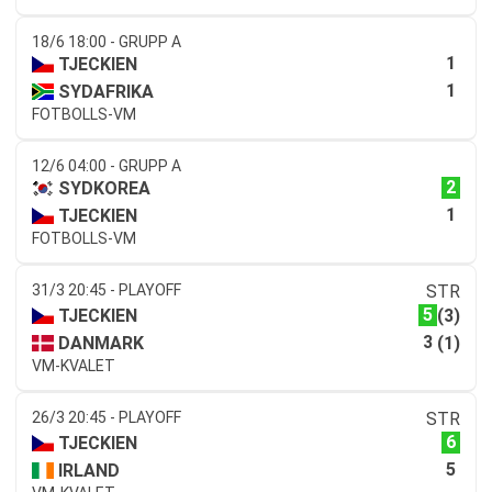
18/6 18:00 - GRUPP A
1
TJECKIEN
1
SYDAFRIKA
FOTBOLLS-VM
12/6 04:00 - GRUPP A
2
SYDKOREA
1
TJECKIEN
FOTBOLLS-VM
31/3 20:45 - PLAYOFF
STR
5
TJECKIEN
(3)
3
DANMARK
(1)
VM-KVALET
26/3 20:45 - PLAYOFF
STR
6
TJECKIEN
5
IRLAND