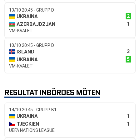
13/10 20:45 - GRUPP D
2
UKRAINA
1
AZERBAJDZJAN
VM-KVALET
10/10 20:45 - GRUPP D
3
ISLAND
5
UKRAINA
VM-KVALET
RESULTAT INBÖRDES MÖTEN
14/10 20:45 - GRUPP B1
1
UKRAINA
1
TJECKIEN
UEFA NATIONS LEAGUE