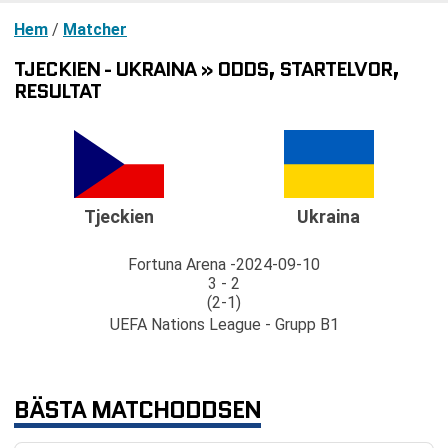
Hem
/
Matcher
TJECKIEN - UKRAINA » ODDS, STARTELVOR,
RESULTAT
Tjeckien
Ukraina
Fortuna Arena
2024-09-10
3 - 2
(2-1)
UEFA Nations League - Grupp B1
BÄSTA MATCHODDSEN