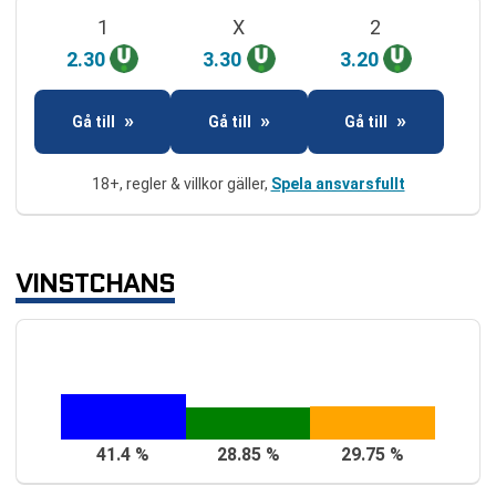
1
X
2
2.30
3.30
3.20
Gå till
Gå till
Gå till
18+, regler & villkor gäller,
Spela ansvarsfullt
VINSTCHANS
41.4 %
28.85 %
29.75 %