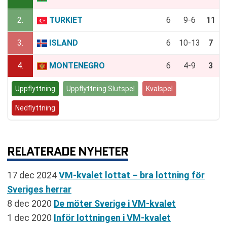
2.
TURKIET
6
9-6
11
3.
ISLAND
6
10-13
7
4.
MONTENEGRO
6
4-9
3
Uppflyttning
Uppflyttning Slutspel
Kvalspel
Nedflyttning
RELATERADE NYHETER
17 dec 2024
VM-kvalet lottat – bra lottning för
Sveriges herrar
8 dec 2020
De möter Sverige i VM-kvalet
1 dec 2020
Inför lottningen i VM-kvalet