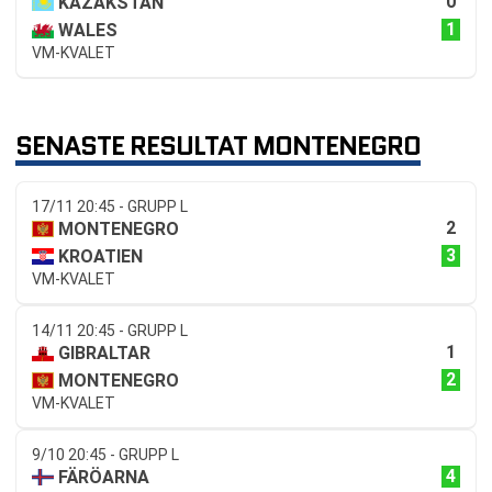
0
KAZAKSTAN
1
WALES
VM-KVALET
SENASTE RESULTAT MONTENEGRO
17/11 20:45 - GRUPP L
2
MONTENEGRO
3
KROATIEN
VM-KVALET
14/11 20:45 - GRUPP L
1
GIBRALTAR
2
MONTENEGRO
VM-KVALET
9/10 20:45 - GRUPP L
4
FÄRÖARNA