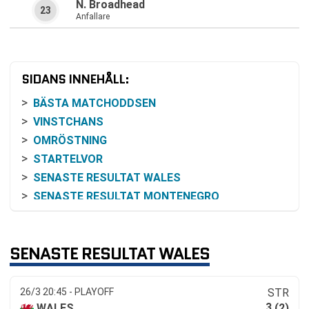
N. Broadhead
23
Anfallare
SIDANS INNEHÅLL:
BÄSTA MATCHODDSEN
VINSTCHANS
OMRÖSTNING
STARTELVOR
SENASTE RESULTAT WALES
SENASTE RESULTAT MONTENEGRO
RESULTAT INBÖRDES MÖTEN
TABELL
SENASTE RESULTAT WALES
RELATERADE NYHETER
26/3 20:45 - PLAYOFF
STR
3
WALES
(2)