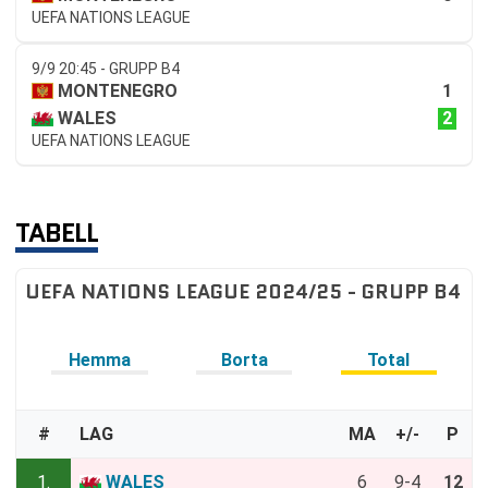
UEFA NATIONS LEAGUE
9/9 20:45 - GRUPP B4
1
MONTENEGRO
2
WALES
UEFA NATIONS LEAGUE
TABELL
UEFA NATIONS LEAGUE 2024/25 - GRUPP B4
Hemma
Borta
Total
#
LAG
MA
+/-
P
1.
WALES
6
9-4
12