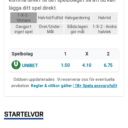
lägga ditt spel direkt.
1-X-2 -
Halvtid/Fulltid
Halvgardering
Halvtid
Vinnare
Oavgjort
Över/Under -
Båda lagen
1-X-2 - Andra
inget spel
Mål
gör mål
halvlek
Spelbolag
1
X
2
1.50
4.10
6.75
UNIBET
Oddsen uppdaterades . Vi reserverar oss för eventuella
avvikelser.
Regler & villkor gäller
| 18+ Spela ansvarsfullt
STARTELVOR