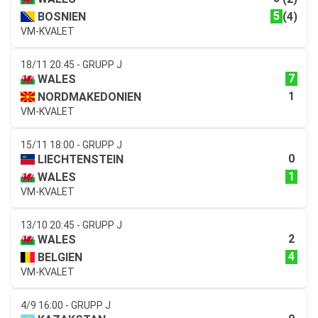
5
BOSNIEN
(4)
VM-KVALET
18/11 20:45 - GRUPP J
7
WALES
1
NORDMAKEDONIEN
VM-KVALET
15/11 18:00 - GRUPP J
0
LIECHTENSTEIN
1
WALES
VM-KVALET
13/10 20:45 - GRUPP J
2
WALES
4
BELGIEN
VM-KVALET
4/9 16:00 - GRUPP J