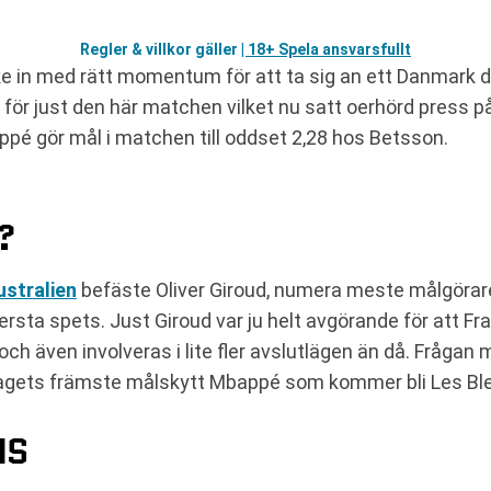
Regler & villkor gäller
| 18+ Spela ansvarsfullt
ike in med rätt momentum för att ta sig an ett Danmark 
 för just den här matchen vilket nu satt oerhörd press p
bappé gör mål i matchen till oddset 2,28 hos Betsson.
?
ustralien
befäste Oliver Giroud, numera meste målgörare 
rsta spets. Just Giroud var ju helt avgörande för att Fr
och även involveras i lite fler avslutlägen än då. Frågan 
lagets främste målskytt Mbappé som kommer bli Les Bl
IS