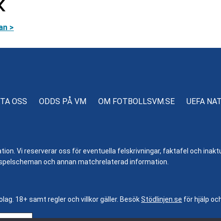
K
an >
TA OSS
ODDS PÅ VM
OM FOTBOLLSVM.SE
UEFA NA
n. Vi reserverar oss för eventuella felskrivningar, faktafel och inaktue
er, spelscheman och annan matchrelaterad information.
bolag. 18+ samt regler och villkor gäller. Besök
Stödlinjen.se
för hjälp oc