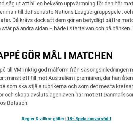
d såg ut att bli en bekväm uppvärmning för den här mat
er man till det senaste Nations League-gruppspelet och 
 Qatar. Då krävs dock att dem gör en betydligt bättre mat
 som står på andra sidan – både i startelvan och på bänken
BAPPÉ GÖR MÅL I MATCHEN
till VM i riktig god målform från säsongsinledningen me
 minst ett till mot Australien i premiären, där han åter
é som ska stjäla rubrikerna och som det mesta kretsar 
tor och skapa avslutslägen även här mot ett Danmark som 
hos Betsson.
Regler & villkor gäller
| 18+ Spela ansvarsfullt