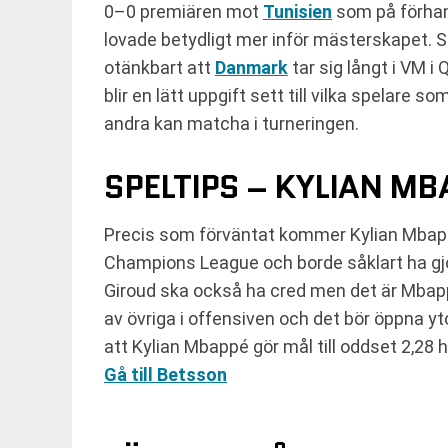
0–0 premiären mot
Tunisien
som på förhan
lovade betydligt mer inför mästerskapet. S
otänkbart att
Danmark
tar sig långt i VM i
blir en lätt uppgift sett till vilka spelare
andra kan matcha i turneringen.
SPELTIPS – KYLIAN M
Precis som förväntat kommer Kylian Mbappé 
Champions League och borde såklart ha gjort
Giroud ska också ha cred men det är Mbapp
av övriga i offensiven och det bör öppna y
att Kylian Mbappé gör mål till oddset 2,28 
Gå till Betsson