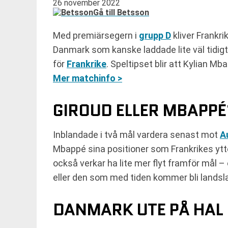
26 november 2022
Gå till Betsson
Med premiärsegern i
grupp D
kliver Frankr
Danmark som kanske laddade lite väl tidigt
för
Frankrike
. Speltipset blir att Kylian M
Mer matchinfo >
GIROUD ELLER MBAPPÉ
Inblandade i två mål vardera senast mot
A
Mbappé sina positioner som Frankrikes ytte
också verkar ha lite mer flyt framför mål – 
eller den som med tiden kommer bli lands
DANMARK UTE PÅ HAL 