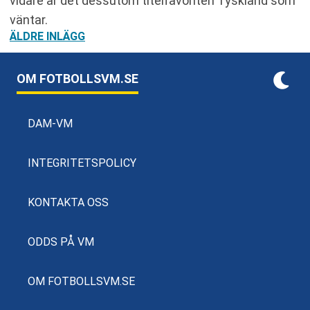
vidare är det dessutom titelfavoriten Tyskland som
väntar.
INLÄGGSNAVIGERING
ÄLDRE INLÄGG
OM FOTBOLLSVM.SE
DAM-VM
INTEGRITETSPOLICY
KONTAKTA OSS
ODDS PÅ VM
OM FOTBOLLSVM.SE