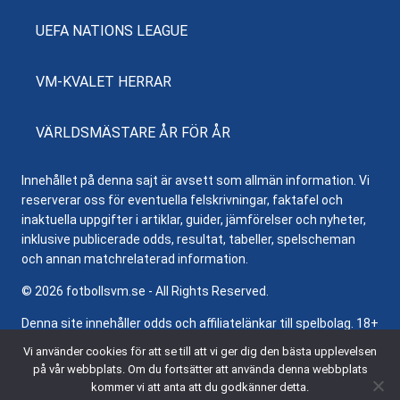
UEFA NATIONS LEAGUE
VM-KVALET HERRAR
VÄRLDSMÄSTARE ÅR FÖR ÅR
Innehållet på denna sajt är avsett som allmän information. Vi
reserverar oss för eventuella felskrivningar, faktafel och
inaktuella uppgifter i artiklar, guider, jämförelser och nyheter,
inklusive publicerade odds, resultat, tabeller, spelscheman
och annan matchrelaterad information.
© 2026 fotbollsvm.se - All Rights Reserved.
Denna site innehåller odds och affiliatelänkar till spelbolag. 18+
samt regler och villkor gäller. Besök
Stödlinjen.se
för hjälp och
Vi använder cookies för att se till att vi ger dig den bästa upplevelsen
information om ansvarsfullt spelande.
på vår webbplats. Om du fortsätter att använda denna webbplats
kommer vi att anta att du godkänner detta.