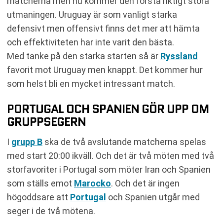
matcherna men nu kommer den första riktigt stora
utmaningen. Uruguay är som vanligt starka
defensivt men offensivt finns det mer att hämta
och effektiviteten har inte varit den bästa.
Med tanke på den starka starten så är
Ryssland
favorit mot Uruguay men knappt. Det kommer hur
som helst bli en mycket intressant match.
PORTUGAL OCH SPANIEN GÖR UPP OM
GRUPPSEGERN
I
grupp B
ska de två avslutande matcherna spelas
med start 20:00 ikväll. Och det är två möten med två
storfavoriter i Portugal som möter Iran och Spanien
som ställs emot
Marocko
. Och det är ingen
högoddsare att
Portugal
och Spanien utgår med
seger i de två mötena.