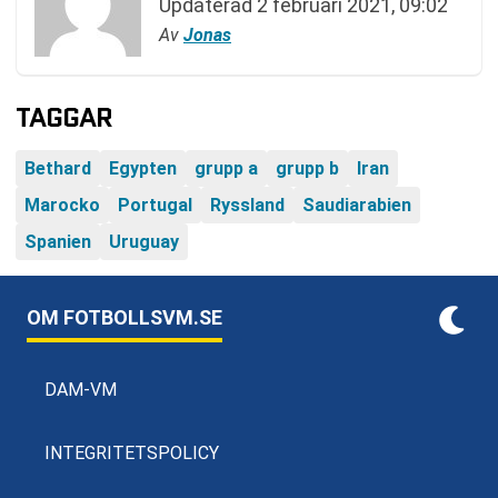
Updaterad
2 februari 2021, 09:02
Av
Jonas
TAGGAR
Bethard
Egypten
grupp a
grupp b
Iran
Marocko
Portugal
Ryssland
Saudiarabien
Spanien
Uruguay
OM FOTBOLLSVM.SE
DAM-VM
INTEGRITETSPOLICY