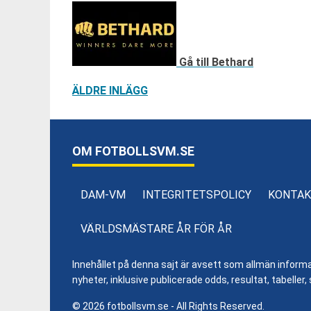
Gå till Bethard
INLÄGGSNAVIGERING
ÄLDRE INLÄGG
OM FOTBOLLSVM.SE
DAM-VM
INTEGRITETSPOLICY
KONTAK
VÄRLDSMÄSTARE ÅR FÖR ÅR
Innehållet på denna sajt är avsett som allmän informatio
nyheter, inklusive publicerade odds, resultat, tabell
© 2026 fotbollsvm.se - All Rights Reserved.