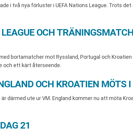
e i två nya förluster i UEFA Nations League. Trots det s
S LEAGUE OCH TRÄNINGSMATC
med bortamatcher mot Ryssland, Portugal och Kroatien i
e och ett kärt återseende.
ENGLAND OCH KROATIEN MÖTS I
ch är därmed ute ur VM. England kommer nu att möta Kroa
DAG 21