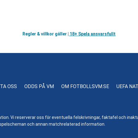
Regler & villkor gäller
| 18+ Spela ansvarsfullt
TA OSS
ODDS PÅ VM
OM FOTBOLLSVM.SE
UEFA NA
n. Vi reserverar oss för eventuella felskrivningar, faktafel och inaktue
er, spelscheman och annan matchrelaterad information.