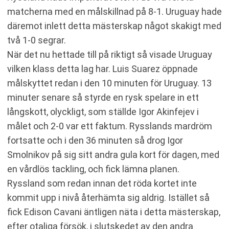
matcherna med en målskillnad på 8-1. Uruguay hade
däremot inlett detta mästerskap något skakigt med
två 1-0 segrar.
När det nu hettade till på riktigt så visade Uruguay
vilken klass detta lag har. Luis Suarez öppnade
målskyttet redan i den 10 minuten för Uruguay. 13
minuter senare så styrde en rysk spelare in ett
långskott, olyckligt, som ställde Igor Akinfejev i
målet och 2-0 var ett faktum. Rysslands mardröm
fortsatte och i den 36 minuten så drog Igor
Smolnikov på sig sitt andra gula kort för dagen, med
en vårdlös tackling, och fick lämna planen.
Ryssland som redan innan det röda kortet inte
kommit upp i nivå återhämta sig aldrig. Istället så
fick Edison Cavani äntligen näta i detta mästerskap,
efter otaliga försök, i slutskedet av den andra