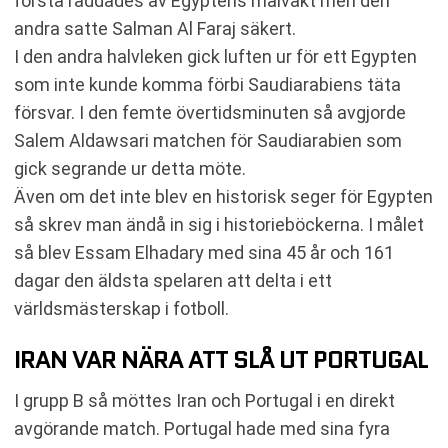
första räddades av Egyptens målvakt men den
andra satte Salman Al Faraj säkert.
I den andra halvleken gick luften ur för ett Egypten
som inte kunde komma förbi Saudiarabiens täta
försvar. I den femte övertidsminuten så avgjorde
Salem Aldawsari matchen för Saudiarabien som
gick segrande ur detta möte.
Även om det inte blev en historisk seger för Egypten
så skrev man ändå in sig i historieböckerna. I målet
så blev Essam Elhadary med sina 45 år och 161
dagar den äldsta spelaren att delta i ett
världsmästerskap i fotboll.
IRAN VAR NÄRA ATT SLÅ UT PORTUGAL
I grupp B så möttes Iran och Portugal i en direkt
avgörande match. Portugal hade med sina fyra