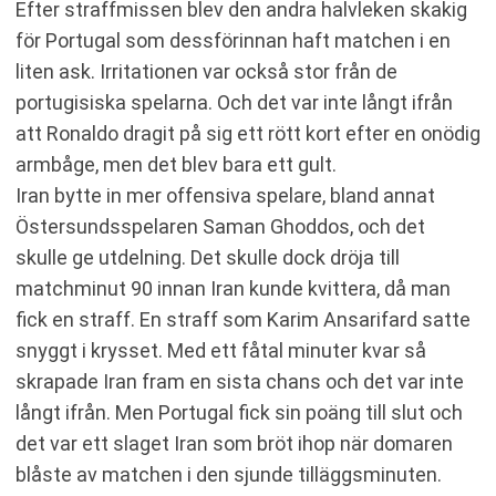
Efter straffmissen blev den andra halvleken skakig
för Portugal som dessförinnan haft matchen i en
liten ask. Irritationen var också stor från de
portugisiska spelarna. Och det var inte långt ifrån
att Ronaldo dragit på sig ett rött kort efter en onödig
armbåge, men det blev bara ett gult.
Iran bytte in mer offensiva spelare, bland annat
Östersundsspelaren Saman Ghoddos, och det
skulle ge utdelning. Det skulle dock dröja till
matchminut 90 innan Iran kunde kvittera, då man
fick en straff. En straff som Karim Ansarifard satte
snyggt i krysset. Med ett fåtal minuter kvar så
skrapade Iran fram en sista chans och det var inte
långt ifrån. Men Portugal fick sin poäng till slut och
det var ett slaget Iran som bröt ihop när domaren
blåste av matchen i den sjunde tilläggsminuten.