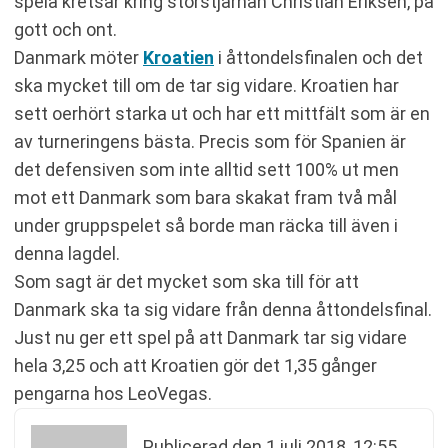
spela kretsar kring storstjärnan Christian Eriksen, på
gott och ont.
Danmark möter
Kroatien
i åttondelsfinalen och det
ska mycket till om de tar sig vidare. Kroatien har
sett oerhört starka ut och har ett mittfält som är en
av turneringens bästa. Precis som för Spanien är
det defensiven som inte alltid sett 100% ut men
mot ett Danmark som bara skakat fram två mål
under gruppspelet så borde man räcka till även i
denna lagdel.
Som sagt är det mycket som ska till för att
Danmark ska ta sig vidare från denna åttondelsfinal.
Just nu ger ett spel på att Danmark tar sig vidare
hela 3,25 och att Kroatien gör det 1,35 gånger
pengarna hos LeoVegas.
Publicerad den
1 juli 2018, 12:55