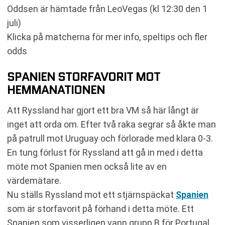
Oddsen är hämtade från LeoVegas (kl 12:30 den 1
juli)
Klicka på matcherna för mer info, speltips och fler
odds
SPANIEN STORFAVORIT MOT
HEMMANATIONEN
Att Ryssland har gjort ett bra VM så här långt är
inget att orda om. Efter två raka segrar så åkte man
på patrull mot Uruguay och förlorade med klara 0-3.
En tung förlust för Ryssland att gå in med i detta
möte mot Spanien men också lite av en
värdemätare.
Nu ställs Ryssland mot ett stjärnspäckat
Spanien
som är storfavorit på förhand i detta möte. Ett
Spanien som visserligen vann grupp B för Portugal