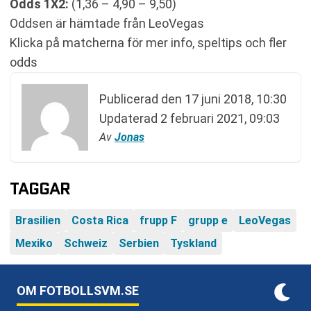
Odds 1X2:
(1,36 – 4,90 – 9,50)
Oddsen är hämtade från LeoVegas
Klicka på matcherna för mer info, speltips och fler
odds
Publicerad den
17 juni 2018, 10:30
Updaterad
2 februari 2021, 09:03
Av
Jonas
TAGGAR
Brasilien
Costa Rica
frupp F
grupp e
LeoVegas
Mexiko
Schweiz
Serbien
Tyskland
OM FOTBOLLSVM.SE