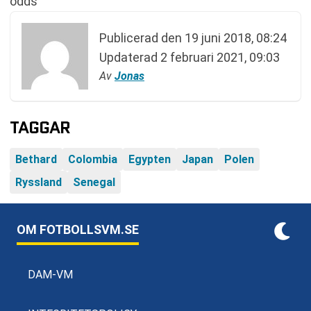
odds
Publicerad den
19 juni 2018, 08:24
Updaterad
2 februari 2021, 09:03
Av
Jonas
TAGGAR
Bethard
Colombia
Egypten
Japan
Polen
Ryssland
Senegal
OM FOTBOLLSVM.SE
DAM-VM