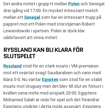
Det andra mötet i grupp H mellan
Polen
och Senegal
drar igång vid 17:00. En mycket intressant match
mellan ett
Senegal
som har en intressant trupp på
pappret mot ett Polen med storstjärnan Robert
Lewandowski i spetsen. Polen är dock klar
oddsfavorit att vinna mötet.
RYSSLAND KAN BLI KLARA FÖR
SLUTSPELET
Ryssland
stod för en stark insats i VM-premiären
mot ett oväntat svagt Saudiarabien och vann med
klara 5-0. Nu väntar
Egypten
som stod för en stabil
insats mot Uruguay men det blev till slut en förlust i
kvällen sena möte med avspark 20:00. Egyptens
Mohamed Salah är redo för spel och det förändrar
Egyptens utsikter i detta möte avsevärt. Egyptens