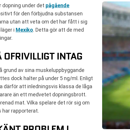
r dopning under det
pågående
ositivt för den förbjudna substansen
rna utan att veta om det har fått i sig
läger i
Mexiko
. Detta gör att de med
ingar.
 OFRIVILLIGT INTAG
n på grund av sina muskeluppbyggande
tes dock halter på under 5 ng/ml. Enligt
 därför att inledningsvis klassa de låga
narare än ett medvetet dopningsbrott.
renad mat. Vilka spelare det rör sig om
 har rapporterat.
KÄNT PROBLEM I