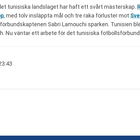
t tunisiska landslaget har haft ett svårt mästerskap.
R
pp
, med tolv insläppta mål och tre raka förluster mot
Sve
ck förbundskaptenen Sabri Lamouchi sparken. Tunisien bl
h. Nu väntar ett arbete för det tunisiska fotbollsförbu
 23:43