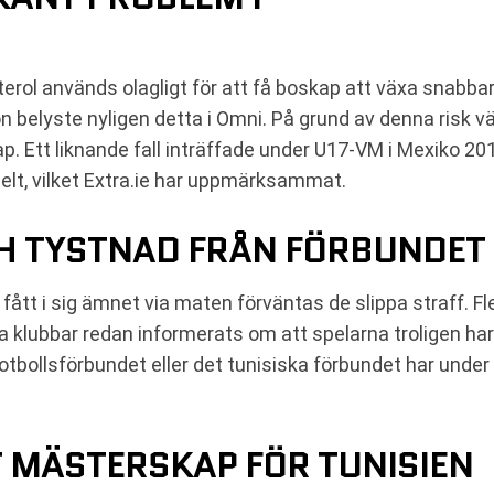
uterol används olagligt för att få boskap att växa snabb
belyste nyligen detta i Omni. På grund av denna risk v
. Ett liknande fall inträffade under U17-VM i Mexiko 201
lt, vilket Extra.ie har uppmärksammat.
CH TYSTNAD FRÅN FÖRBUNDET
ått i sig ämnet via maten förväntas de slippa straff. Fle
 klubbar redan informerats om att spelarna troligen har 
fotbollsförbundet eller det tunisiska förbundet har under
T MÄSTERSKAP FÖR TUNISIEN