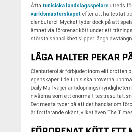
Åtta
tunisiska landslagsspelare
utreds fö
världsmästerskapet
efter att ha testat p
clenbuterol. Mycket tyder dock på att spela
ämnet via förorenat kött under ett tränings
största sannolikhet slipper långa avstängn
LÅGA HALTER PEKAR PÅ
Clenbuterol är förbjudet inom elitidrotte
egenskaper. I de tunisiska proverna uppmät
Daily Mail väljer antidopningsmyndigheterna
nivåerna som ett onormalt testresultat, s
Det mesta tyder på att det handlar om föro
är fortfarande okänt, vilket även The Times
FÖRORENAT KÖTT ETT 