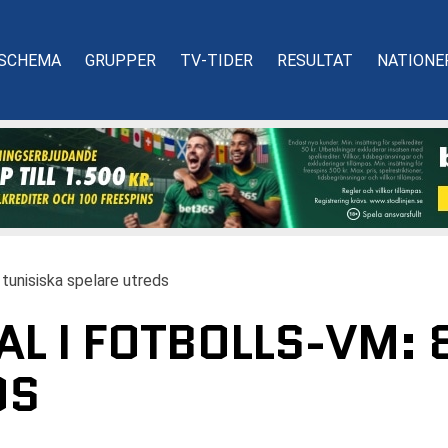
SCHEMA
GRUPPER
TV-TIDER
RESULTAT
NATIONE
tunisiska spelare utreds
L I FOTBOLLS-VM: 
DS