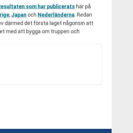
esultaten som har publicerats
här på
rige
,
Japan
och
Nederländerna
. Redan
ev därmed det första laget någonsin att
ndet med att bygga om truppen och