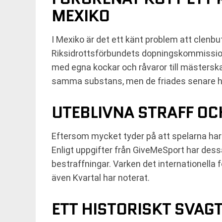
MEXIKO
I Mexiko är det ett känt problem att clenb
Riksidrottsförbundets dopningskommission 
med egna kockar och råvaror till mästerskap
samma substans, men de friades senare he
UTEBLIVNA STRAFF O
Eftersom mycket tyder på att spelarna har f
Enligt uppgifter från GiveMeSport har dessa
bestraffningar. Varken det internationella 
även Kvartal har noterat.
ETT HISTORISKT SVAG