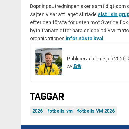
Dopningsutredningen sker samtidigt som de
sajten visar att laget slutade
sist i sin gru
efter den första förlusten mot Sverige fi
byta tränare efter bara en spelad VM-matc
organisationen
inför nästa kval
.
Publicerad den
3 juli 2026,
Av
Erik
TAGGAR
2026
fotbolls-vm
fotbolls-VM 2026