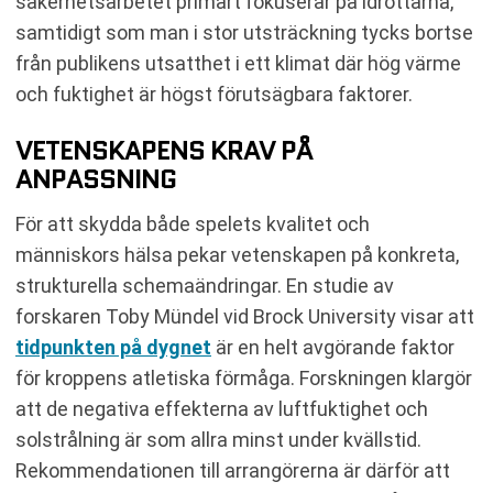
säkerhetsarbetet primärt fokuserar på idrottarna,
samtidigt som man i stor utsträckning tycks bortse
från publikens utsatthet i ett klimat där hög värme
och fuktighet är högst förutsägbara faktorer.
VETENSKAPENS KRAV PÅ
ANPASSNING
För att skydda både spelets kvalitet och
människors hälsa pekar vetenskapen på konkreta,
strukturella schemaändringar. En studie av
forskaren Toby Mündel vid Brock University visar att
tidpunkten på dygnet
är en helt avgörande faktor
för kroppens atletiska förmåga. Forskningen klargör
att de negativa effekterna av luftfuktighet och
solstrålning är som allra minst under kvällstid.
Rekommendationen till arrangörerna är därför att